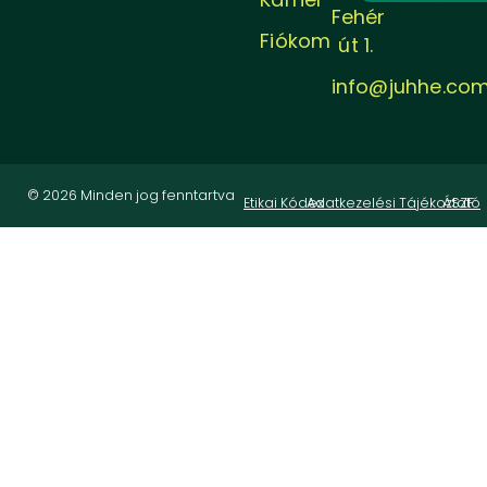
Fehér
Fiókom
út 1.
info@juhhe.co
© 2026 Minden jog fenntartva
Etikai Kódex
Adatkezelési Tájékoztató
ÁSZF