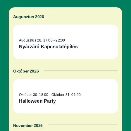
keresése
navigáció
és
Augusztus 2026
nézet
választás
Augusztus 28. 17:00
-
22:00
Nyárzáró Kapcsolatépítés
Október 2026
Október 30. 18:00
-
Október 31. 01:00
Halloween Party
November 2026