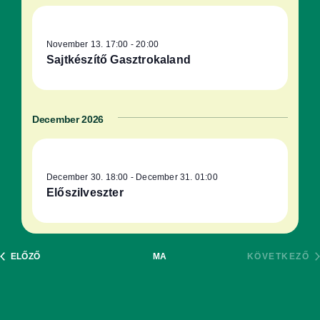
November 13. 17:00
-
20:00
Sajtkészítő Gasztrokaland
December 2026
December 30. 18:00
-
December 31. 01:00
Előszilveszter
ESEMÉNYEK
E
ELŐZŐ
MA
KÖVETKEZŐ