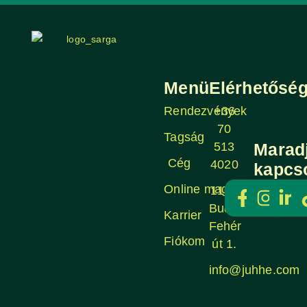
Menü
Elérhetősé
Rendezvények
+36
70
Tagság
513
Marad
Cég
4020
kapcs
Online magazin
1106
Budapest,
Karrier
Fehér
Fiókom
út 1.
info@juhhe.com