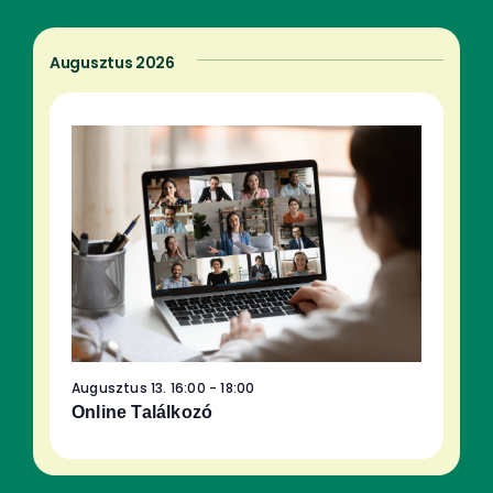
keresése
navigáció
és
Augusztus 2026
nézet
választás
Augusztus 13. 16:00
-
18:00
Online Találkozó