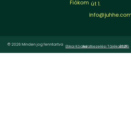
Fiókom
út 1.
info@juhhe.co
© 2026 Minden jog fenntartva
Etikai Kódex
Adatkezelési Tájékoztató
ÁSZF