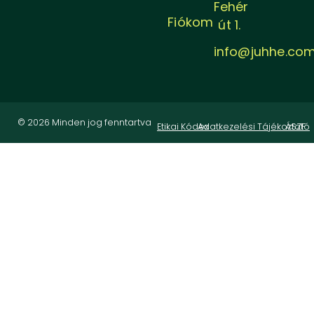
Fehér
Fiókom
út 1.
info@juhhe.co
© 2026 Minden jog fenntartva
Etikai Kódex
Adatkezelési Tájékoztató
ÁSZF