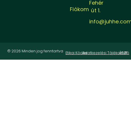
Fehér
Fiókom
út 1.
info@juhhe.co
© 2026 Minden jog fenntartva
Etikai Kódex
Adatkezelési Tájékoztató
ÁSZF