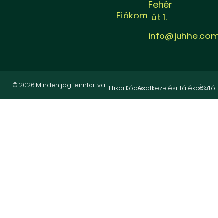
Fehér
Fiókom
út 1.
info@juhhe.co
© 2026 Minden jog fenntartva
Etikai Kódex
Adatkezelési Tájékoztató
ÁSZF