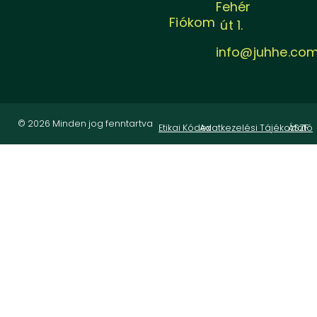
Fehér
Fiókom
út 1.
info@juhhe.co
© 2026 Minden jog fenntartva
Etikai Kódex
Adatkezelési Tájékoztató
ÁSZF