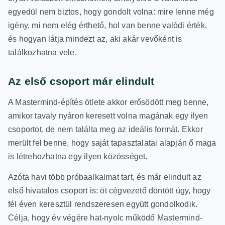
egyedül nem biztos, hogy gondolt volna: mire lenne még
igény, mi nem elég érthető, hol van benne valódi érték,
és hogyan látja mindezt az, aki akár vevőként is
találkozhatna vele.
Az első csoport már elindult
A Mastermind-építés ötlete akkor erősödött meg benne,
amikor tavaly nyáron keresett volna magának egy ilyen
csoportot, de nem találta meg az ideális formát. Ekkor
merült fel benne, hogy saját tapasztalatai alapján ő maga
is létrehozhatna egy ilyen közösséget.
Azóta havi több próbaalkalmat tart, és már elindult az
első hivatalos csoport is: öt cégvezető döntött úgy, hogy
fél éven keresztül rendszeresen együtt gondolkodik.
Célja, hogy év végére hat-nyolc működő Mastermind-