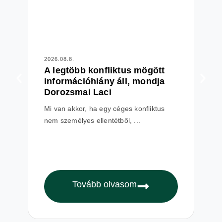
2026.08.8.
202
A legtöbb konfliktus mögött
Vi
információhiány áll, mondja
ut
Dorozsmai Laci
pr
Mi van akkor, ha egy céges konfliktus
Mi 
nem személyes ellentétből, ...
és 
Tovább olvasom