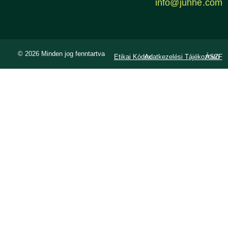
info@juhhe.com
© 2026 Minden jog fenntartva
Etikai Kódex
Adatkezelési Tájékoztató
ÁSZF