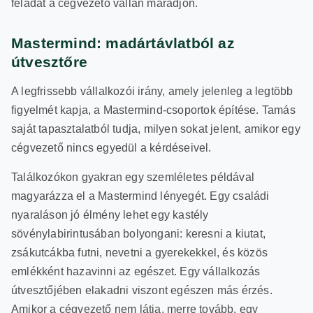
feladat a cégvezető vállán maradjon.
Mastermind: madártávlatból az
útvesztőre
A legfrissebb vállalkozói irány, amely jelenleg a legtöbb
figyelmét kapja, a Mastermind-csoportok építése. Tamás
saját tapasztalatból tudja, milyen sokat jelent, amikor egy
cégvezető nincs egyedül a kérdéseivel.
Találkozókon gyakran egy szemléletes példával
magyarázza el a Mastermind lényegét. Egy családi
nyaraláson jó élmény lehet egy kastély
sövénylabirintusában bolyongani: keresni a kiutat,
zsákutcákba futni, nevetni a gyerekekkel, és közös
emlékként hazavinni az egészet. Egy vállalkozás
útvesztőjében elakadni viszont egészen más érzés.
Amikor a cégvezető nem látja, merre tovább, egy