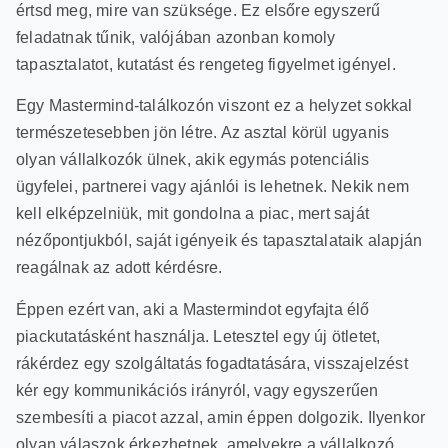
értsd meg, mire van szüksége. Ez elsőre egyszerű
feladatnak tűnik, valójában azonban komoly
tapasztalatot, kutatást és rengeteg figyelmet igényel.
Egy Mastermind-találkozón viszont ez a helyzet sokkal
természetesebben jön létre. Az asztal körül ugyanis
olyan vállalkozók ülnek, akik egymás potenciális
ügyfelei, partnerei vagy ajánlói is lehetnek. Nekik nem
kell elképzelniük, mit gondolna a piac, mert saját
nézőpontjukból, saját igényeik és tapasztalataik alapján
reagálnak az adott kérdésre.
Éppen ezért van, aki a Mastermindot egyfajta élő
piackutatásként használja. Letesztel egy új ötletet,
rákérdez egy szolgáltatás fogadtatására, visszajelzést
kér egy kommunikációs irányról, vagy egyszerűen
szembesíti a piacot azzal, amin éppen dolgozik. Ilyenkor
olyan válaszok érkezhetnek, amelyekre a vállalkozó