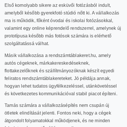
Első komolyabb sikere az esküvői fotózásból indult,
amelyből később gyerekfotó stúdió nőtt ki. A vállalkozás
ma is működik, főként óvodai és iskolai fotózásokkal,
valamint egy online képrendelő rendszerrel, amelynek új
prototípusa később más fotósok számára is elérhető
szolgáltatássá válhat.
Másik vállalkozása a rendszámtáblakeret.hu, amely
autós cégeknek, márkakereskedéseknek,
flottakezelőknek és szállítmányozóknak készít egyedi
feliratos rendszámtáblakereteket. Jó példája annak,
hogyan lehet tudatos ügyfélkezeléssel, utánkövetéssel
és következetes kommunikációval stabil piacot építeni.
Tamás számára a vállalkozásépítés nem csupán új
ötletek elindítását jelenti. Fontos neki, hogy a cégek
átgondolt folyamatokkal működjenek, és ne minden