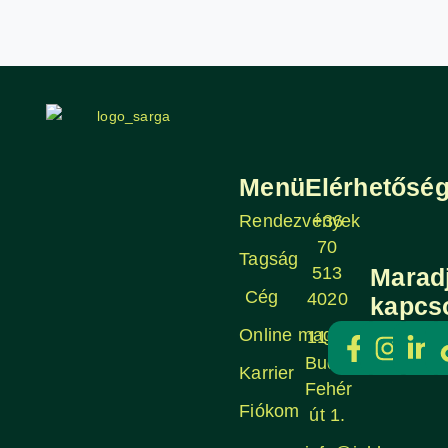
Menü
Elérhetősé
Rendezvények
+36
70
Tagság
513
Marad
Cég
4020
kapcs
Online magazin
1106
Budapest,
Karrier
Fehér
Fiókom
út 1.