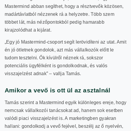
Mastermind abban segíthet, hogy a résztvevők közösen,
madártávlatból nézzenek rá a helyzetre. Több szem
többet lát, más nézőpontokból pedig hamarabb
kirajzolódhat a kijárat.
„Egy jó Mastermind-csoport segít lerövidíteni az utat. Amit
én jó ötletnek gondolok, azt más vállalkozók előtt le
tudom tesztelni. Ők kívülről néznek rá, sokszor
potenciális ügyfélként is gondolkodnak, és valós
visszajelzést adnak” – vallja Tamás.
Amikor a vevő is ott ül az asztalnál
Tamás szerint a Mastermind egyik különleges ereje, hogy
nemcsak vállalkozói tanácsokat ad, hanem sok esetben
valódi piaci visszajelzést is. A marketingben gyakran
hallani: gondolkodj a vevő fejével, beszélj az ő nyelvén,