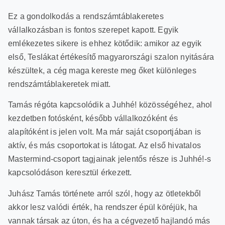
Ez a gondolkodás a rendszámtáblakeretes
vállalkozásban is fontos szerepet kapott. Egyik
emlékezetes sikere is ehhez kötődik: amikor az egyik
első, Teslákat értékesítő magyarországi szalon nyitására
készültek, a cég maga kereste meg őket különleges
rendszámtáblakeretek miatt.
Tamás régóta kapcsolódik a Juhhé! közösségéhez, ahol
kezdetben fotósként, később vállalkozóként és
alapítóként is jelen volt. Ma már saját csoportjában is
aktív, és más csoportokat is látogat. Az első hivatalos
Mastermind-csoport tagjainak jelentős része is Juhhé!-s
kapcsolódáson keresztül érkezett.
Juhász Tamás története arról szól, hogy az ötletekből
akkor lesz valódi érték, ha rendszer épül köréjük, ha
vannak társak az úton, és ha a cégvezető hajlandó más