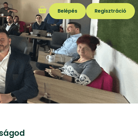
Belépés
Regisztráció
óságod