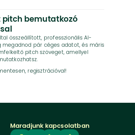
t pitch bemutatkozó
sal
al összeállított, professzionális AI-
g megadnod pár céges adatot, és máris
mfelkeltő pitch szöveget, amellyel
utatkozhatsz.
jmentesen, regisztrációval!
Maradjunk kapcsolatban