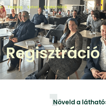
in
Tagság
Sztori
Szakértőink
Regisztráció
1
Növeld a láthat