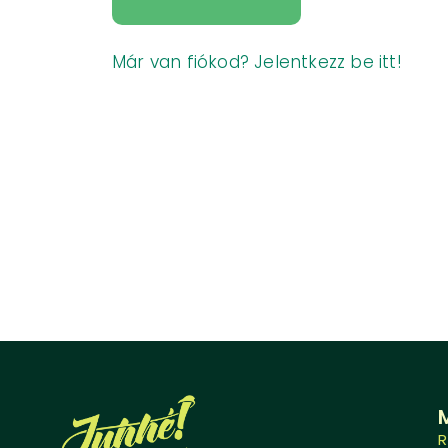
Már van fiókod? Jelentkezz be itt!
R