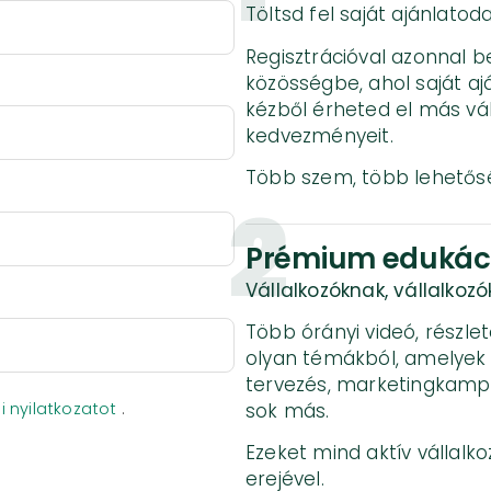
Töltsd fel saját ajánlato
Regisztrációval azonnal be
közösségbe, ahol saját aj
kézből érheted el más vál
kedvezményeit.
Több szem, több lehetősé
2
Prémium edukáci
Vállalkozóknak, vállalkozó
Több órányi videó, részle
olyan témákból, amelyek f
tervezés, marketingkamp
sok más.
 nyilatkozatot
.
Ezeket mind aktív vállalko
erejével.