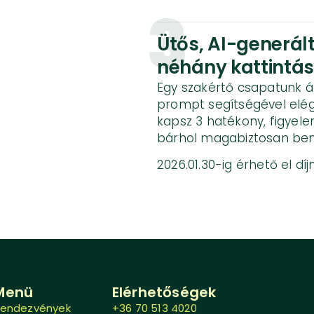
3
Ütős, AI-generál
néhány kattintás
Egy szakértő csapatunk ált
prompt segítségével elé
kapsz 3 hatékony, figyele
bárhol magabiztosan bem
2026.01.30-ig érhető el dí
Menü
Elérhetőségek
endezvények
+36 70 513 4020