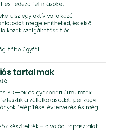
dat és fedezd fel másokét!
kerülsz egy aktív vállalkozói
ánlatodat megjelenítheted, és első
lalkozók szolgáltatásait és
g, több ügyfél.
ós tartalmak
któl
tes PDF-ek és gyakorlati útmutatók
ejlesztik a vállalkozásodat: pénzügyi
ányok felépítése, évtervezés és még
zók készítették – a valódi tapasztalat