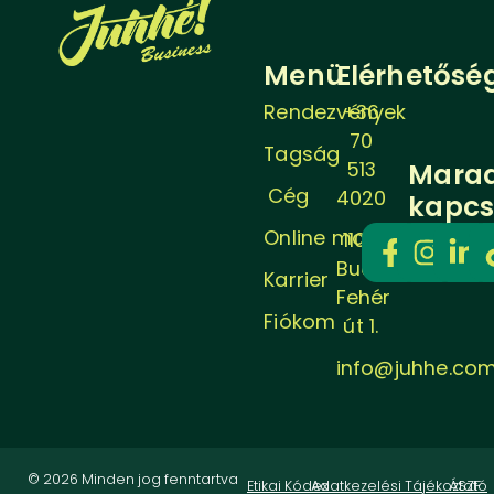
Menü
Elérhetősé
Rendezvények
+36
70
Tagság
513
Mara
Cég
4020
kapcs
Online magazin
1106
Budapest,
Karrier
Fehér
Fiókom
út 1.
info@juhhe.co
© 2026 Minden jog fenntartva
Etikai Kódex
Adatkezelési Tájékoztató
ÁSZF