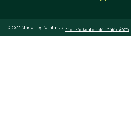
© 2026 Minden jog fenntartva
Etikai Kódex
Adatkezelési Tájékoztató
ÁSZF