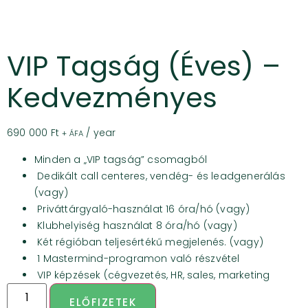
VIP Tagság (éves) –
Kedvezményes
690 000
Ft
/ year
+ ÁFA
Minden a „VIP tagság” csomagból
Dedikált call centeres, vendég- és leadgenerálás
(vagy)
Priváttárgyaló-használat 16 óra/hó (vagy)
Klubhelyiség használat 8 óra/hó (vagy)
Két régióban teljesértékű megjelenés. (vagy)
1 Mastermind-programon való részvétel
VIP képzések (cégvezetés, HR, sales, marketing
ELŐFIZETEK