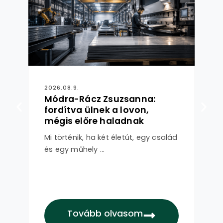
2026.08.9.
202
Módra-Rácz Zsuzsanna:
Sh
fordítva ülnek a lovon,
ma
mégis előre haladnak
al
Mi történik, ha két életút, egy család
Né
és egy műhely ...
alk
vál
Tovább olvasom