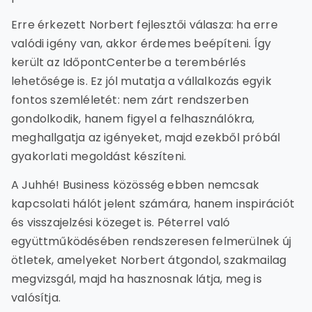
Erre érkezett Norbert fejlesztői válasza: ha erre
valódi igény van, akkor érdemes beépíteni. Így
került az IdőpontCenterbe a terembérlés
lehetősége is. Ez jól mutatja a vállalkozás egyik
fontos szemléletét: nem zárt rendszerben
gondolkodik, hanem figyel a felhasználókra,
meghallgatja az igényeket, majd ezekből próbál
gyakorlati megoldást készíteni.
A Juhhé! Business közösség ebben nemcsak
kapcsolati hálót jelent számára, hanem inspirációt
és visszajelzési közeget is. Péterrel való
együttműködésében rendszeresen felmerülnek új
ötletek, amelyeket Norbert átgondol, szakmailag
megvizsgál, majd ha hasznosnak látja, meg is
valósítja.