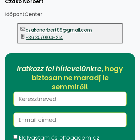
Czakó Norbert
IdőpontCenter
czakonorbert88@gmail.com
+36 30/0104-214
Iratkozz fel hírlevelünkre
, hogy
biztosan ne maradj le
semmiről!
Elolvastam és elfogadom az