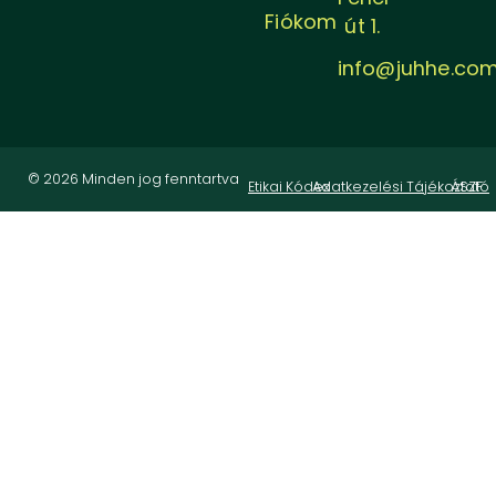
Fiókom
út 1.
info@juhhe.co
© 2026 Minden jog fenntartva
Etikai Kódex
Adatkezelési Tájékoztató
ÁSZF