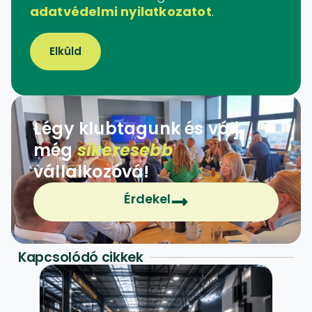
adatvédelmi nyilatkozatot
.
Elküld
Légy klubtagunk és válj
még
sikeresebb
vállalkozóvá!
Érdekel
Kapcsolódó cikkek