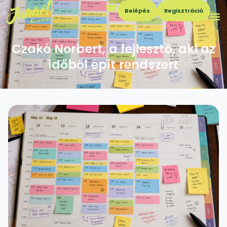
Belépés
Regisztráció
Czakó Norbert, a fejlesztő, aki az
időből épít rendszert