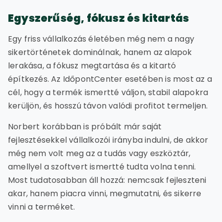
Egyszerűség, fókusz és kitartás
Egy friss vállalkozás életében még nem a nagy
sikertörténetek dominálnak, hanem az alapok
lerakása, a fókusz megtartása és a kitartó
építkezés. Az IdőpontCenter esetében is most az a
cél, hogy a termék ismertté váljon, stabil alapokra
kerüljön, és hosszú távon valódi profitot termeljen.
Norbert korábban is próbált már saját
fejlesztésekkel vállalkozói irányba indulni, de akkor
még nem volt meg az a tudás vagy eszköztár,
amellyel a szoftvert ismertté tudta volna tenni.
Most tudatosabban áll hozzá: nemcsak fejleszteni
akar, hanem piacra vinni, megmutatni, és sikerre
vinni a terméket.