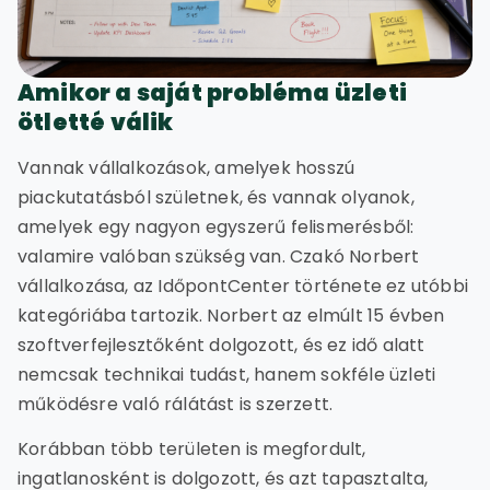
Amikor a saját probléma üzleti
ötletté válik
Vannak vállalkozások, amelyek hosszú
piackutatásból születnek, és vannak olyanok,
amelyek egy nagyon egyszerű felismerésből:
valamire valóban szükség van. Czakó Norbert
vállalkozása, az IdőpontCenter története ez utóbbi
kategóriába tartozik. Norbert az elmúlt 15 évben
szoftverfejlesztőként dolgozott, és ez idő alatt
nemcsak technikai tudást, hanem sokféle üzleti
működésre való rálátást is szerzett.
Korábban több területen is megfordult,
ingatlanosként is dolgozott, és azt tapasztalta,