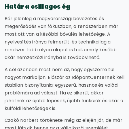
Határ a csillagos ég
Bár jelenleg a magyarországi bevezetés és
megerősödés van fókuszban, a rendszerben már
most ott van a későbbi bővülés lehetősége. A
nyelvesítés iránya felmerült, és technikailag a
rendszer több olyan alapot is tud, amely később
akár nemzetközi irányba is továbbvihető.
A cél azonban most nem az, hogy egyszerre túl
nagyot markoljon. Először az IdőpontCenternek kell
stabilan bizonyítania: egyszerű, hasznos és valódi
problémára ad választ. Ha ez sikerül, akkor
jöhetnek az újabb lépések, újabb funkciók és akár a
külföldi lehetőségek is.
Czakó Norbert története még az elején jár, de már
most látszik benne az a vállalkozói szemlélet,