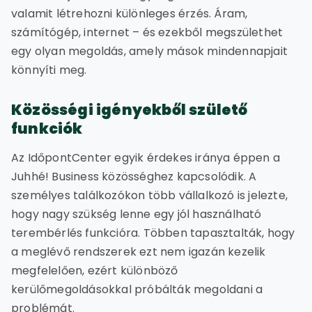
valamit létrehozni különleges érzés. Áram,
számítógép, internet – és ezekből megszülethet
egy olyan megoldás, amely mások mindennapjait
könnyíti meg.
Közösségi igényekből születő
funkciók
Az IdőpontCenter egyik érdekes iránya éppen a
Juhhé! Business közösséghez kapcsolódik. A
személyes találkozókon több vállalkozó is jelezte,
hogy nagy szükség lenne egy jól használható
terembérlés funkcióra. Többen tapasztalták, hogy
a meglévő rendszerek ezt nem igazán kezelik
megfelelően, ezért különböző
kerülőmegoldásokkal próbálták megoldani a
problémát.