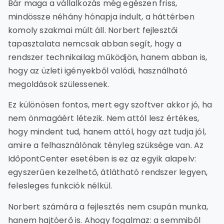
Bár maga a vállalkozás még egészen friss,
mindössze néhány hónapja indult, a háttérben
komoly szakmai múlt áll. Norbert fejlesztői
tapasztalata nemcsak abban segít, hogy a
rendszer technikailag működjön, hanem abban is,
hogy az üzleti igényekből valódi, használható
megoldások szülessenek.
Ez különösen fontos, mert egy szoftver akkor jó, ha
nem önmagáért létezik. Nem attól lesz értékes,
hogy mindent tud, hanem attól, hogy azt tudja jól,
amire a felhasználónak tényleg szüksége van. Az
IdőpontCenter esetében is ez az egyik alapelv:
egyszerűen kezelhető, átlátható rendszer legyen,
felesleges funkciók nélkül.
Norbert számára a fejlesztés nem csupán munka,
hanem hajtóerő is. Ahogy fogalmaz: a semmiből