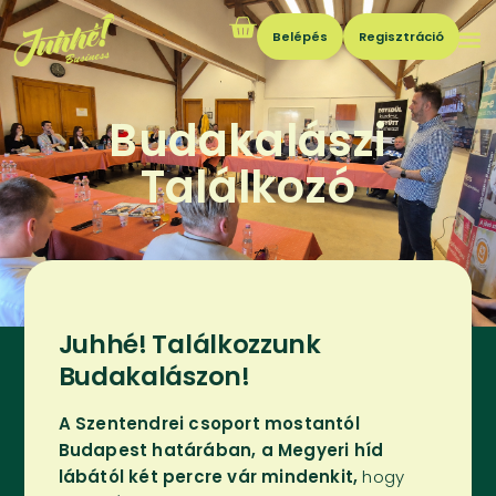
Belépés
Regisztráció
Budakalászi
Találkozó
Juhhé! Találkozzunk
Budakalászon!
A Szentendrei csoport mostantól
Budapest határában, a Megyeri híd
lábától két percre vár mindenkit,
hogy