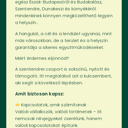
egész Észak-Budapestről és Budakalász,
Szentendre, Dunakeszi és környékéről
mindenkinek könnyen megközelíthető legyen
a helyszín..
A hangulat, a cél és a lendület ugyanaz, mint
más városokban, de a terület és a helyszín
garantálja a sikeres együttműködéseket.
Miért érdemes eljönnöd?
A szentendrei csoport is sokszínű, nyitott és
támogató. Itt megtalálod azt a kulcsembert,
aki segít a következő lépésben.
Amit biztosan kapsz:
Kapcsolatok, amik számítanak
Valódi vállalkozók, valódi történetek – itt
nemcsak névjegyeket cserélünk, hanem
valódi kapcsolatokat építünk.