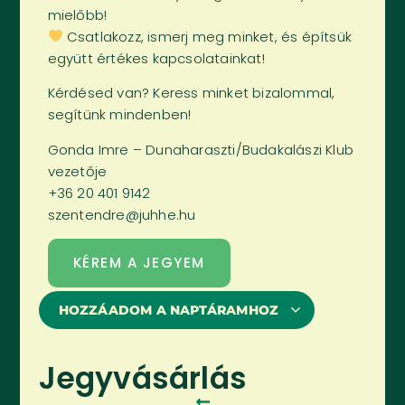
mielőbb!
Csatlakozz, ismerj meg minket, és építsük
együtt értékes kapcsolatainkat!
Kérdésed van? Keress minket bizalommal,
segítünk mindenben!
Gonda Imre – Dunaharaszti/Budakalászi Klub
vezetője
+36 20 401 9142
szentendre@juhhe.hu
KÉREM A JEGYEM
HOZZÁADOM A NAPTÁRAMHOZ
Jegyvásárlás