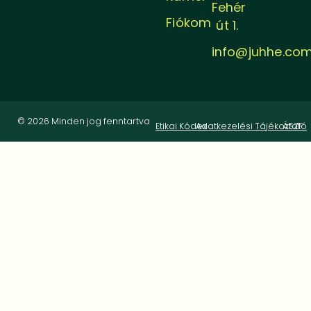
Fehér
Fiókom
út 1.
info@juhhe.co
© 2026 Minden jog fenntartva
Etikai Kódex
Adatkezelési Tájékoztató
ÁSZF