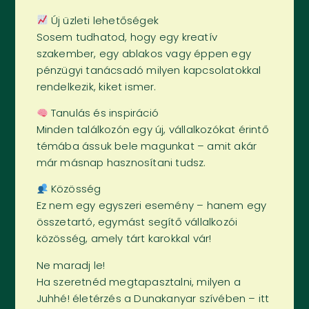
Új üzleti lehetőségek
Sosem tudhatod, hogy egy kreatív
szakember, egy ablakos vagy éppen egy
pénzügyi tanácsadó milyen kapcsolatokkal
rendelkezik, kiket ismer.
Tanulás és inspiráció
Minden találkozón egy új, vállalkozókat érintő
témába ássuk bele magunkat – amit akár
már másnap hasznosítani tudsz.
Közösség
Ez nem egy egyszeri esemény – hanem egy
összetartó, egymást segítő vállalkozói
közösség, amely tárt karokkal vár!
Ne maradj le!
Ha szeretnéd megtapasztalni, milyen a
Juhhé! életérzés a Dunakanyar szívében – itt