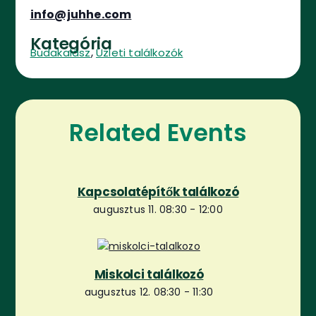
info@juhhe.com
Kategória
,
Budakalász
Üzleti találkozók
Related Events
Kapcsolatépítők találkozó
augusztus 11. 08:30
-
12:00
Miskolci találkozó
augusztus 12. 08:30
-
11:30