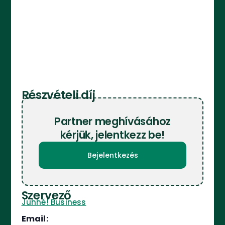
Részvételi díj
Partner meghívásához
kérjük, jelentkezz be!
Bejelentkezés
Szervező
Juhhé! Business
Email: