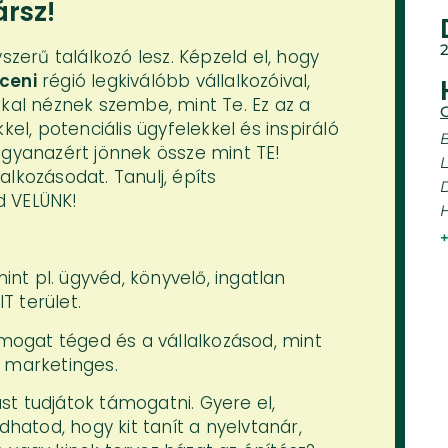
ársz!
erű találkozó lesz. Képzeld el, hogy
ceni
régió legkiválóbb vállalkozóival,
kkal néznek szembe, mint Te. Ez az a
C
kel, potenciális ügyfelekkel és inspiráló
B
ugyanazért jönnek össze mint TE!
alkozásodat. Tanulj, építs
d VELÜNK!
mint pl. ügyvéd, könyvelő, ingatlan
T terület.
támogat téged és a vállalkozásod, mint
y marketinges.
st tudjátok támogatni. Gyere el,
atod, hogy kit tanít a nyelvtanár,