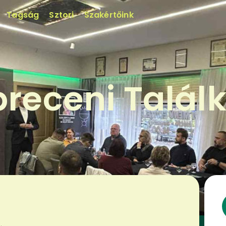
Tagság
Sztori
Szakértőink
receni Talál