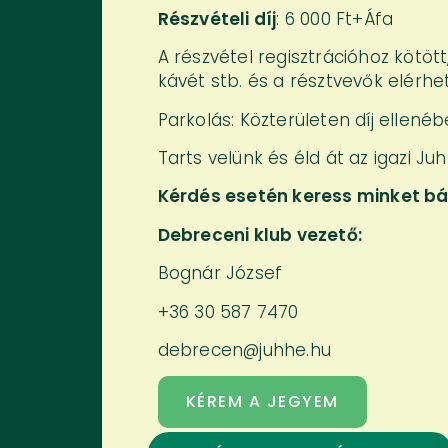
Részvételi díj
: 6 000 Ft+Áfa
A részvétel regisztrációhoz kötöt
kávét stb. és a résztvevők elérhet
Parkolás: Közterületen díj ellenéb
Tarts velünk és éld át az igazi Juh
Kérdés esetén keress minket bá
Debreceni klub vezető:
Bognár József
+36 30 587 7470
debrecen@juhhe.hu
KÉREM A JEGYEM