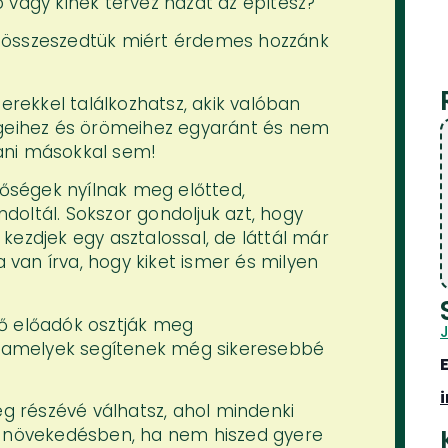
 vagy kinek tervez házat az építész?
, összeszedtük miért érdemes hozzánk
ekkel találkozhatsz, akik valóban
ségeihez és örömeihez egyaránt és nem
ani másokkal sem!
etőségek nyílnak meg előtted,
doltál. Sokszor gondoljuk azt, hogy
kezdjek egy asztalossal, de láttál már
van írva, hogy kiket ismer és milyen
ő előadók osztják meg
t, amelyek segítenek még sikeresebbé
 részévé válhatsz, ahol mindenki
és növekedésben, ha nem hiszed gyere