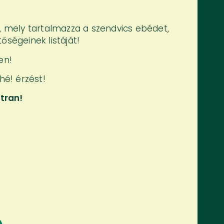
t, mely tartalmazza a szendvics ebédet,
őségeinek listáját!
en!
hé! érzést!
tran!