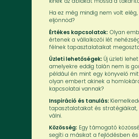
kinek az ablakát mossa a takarító
Ha ez még mindig nem volt elég
eljönnöd?
Értékes kapcsolatok:
Olyan ember
értenek a vállalkozói lét nehéz
félnek tapasztalataikat megoszt
Üzleti lehetőségek:
Új üzleti leh
amelyekre eddig talán nem is gon
például én mint egy könyvelő mit 
olyan embert akinek a homlokára 
kapcsolatai vannak?
Inspiráció és tanulás:
Kiemelked
tapasztalataikat és stratégiáika
válni.
Közösség:
Egy támogató közösség
segíti a másikat a fejlődésben 