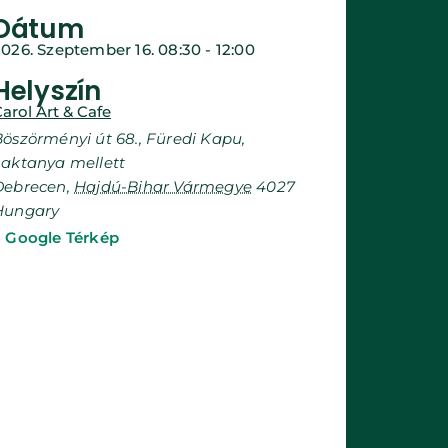
Dátum
2026. Szeptember 16.
08:30
-
12:00
Helyszín
arol Art & Cafe
öszörményi út 68., Füredi Kapu,
Laktanya mellett
Debrecen
,
Hajdú-Bihar Vármegye
4027
Hungary
+ Google Térkép