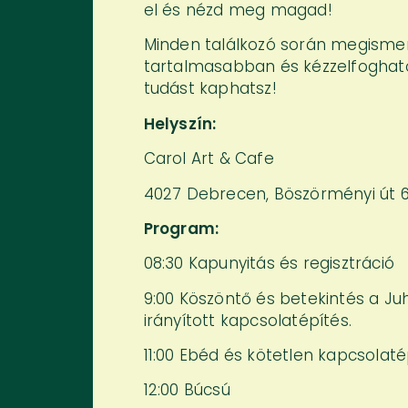
el és nézd meg magad!
Minden találkozó során megisme
tartalmasabban és kézzelfogható
tudást kaphatsz!
Helyszín:
Carol Art & Cafe
4027 Debrecen, Böszörményi út 68
Program:
08:30 Kapunyitás és regisztráció
9:00 Köszöntő és betekintés a Juh
irányított kapcsolatépítés.
11:00 Ebéd és kötetlen kapcsolaté
12:00 Búcsú