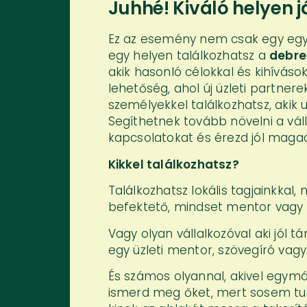
Juhhé! Kiváló helyen j
Ez az esemény nem csak egy egysz
egy helyen találkozhatsz a
debre
akik hasonló célokkal és kihíváso
lehetőség, ahol új üzleti partnerek
személyekkel találkozhatsz, akik 
Segíthetnek tovább növelni a váll
kapcsolatokat és érezd jól maga
Kikkel találkozhatsz?
Találkozhatsz lokális tagjainkkal, 
befektető, mindset mentor vagy I
Vagy olyan vállalkozóval aki jól 
egy üzleti mentor, szövegíró vag
És számos olyannal, akivel egymá
ismerd meg őket, mert sosem tudh