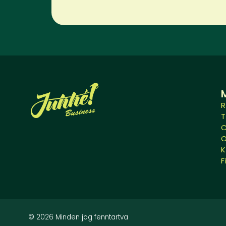
R
O
K
F
© 2026 Minden jog fenntartva