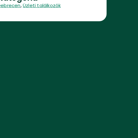
,
Debrecen
Üzleti találkozók