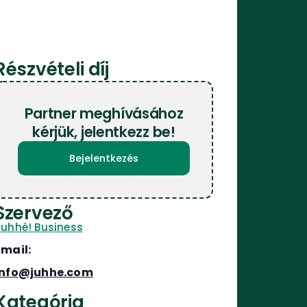
Részvételi díj
Partner meghívásához
kérjük, jelentkezz be!
Bejelentkezés
Szervező
Juhhé! Business
Email:
info@juhhe.com
Kategória