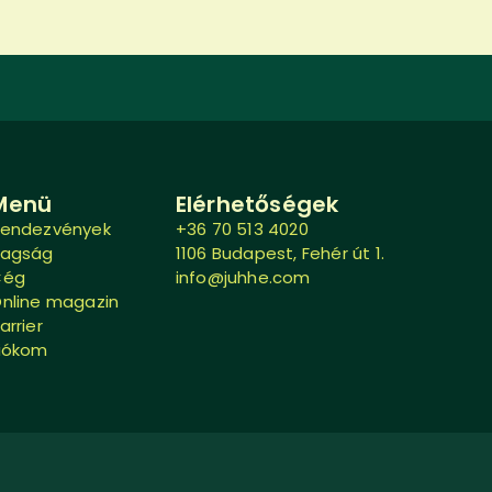
Menü
Elérhetőségek
endezvények
+36 70 513 4020
Tagság
1106 Budapest, Fehér út 1.
Cég
info@juhhe.com
nline magazin
arrier
iókom