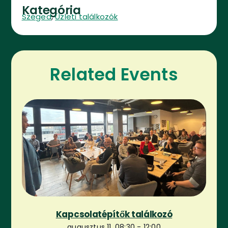
Kategória
,
Szeged
Üzleti találkozók
Related Events
Kapcsolatépítők találkozó
augusztus 11. 08:30
-
12:00