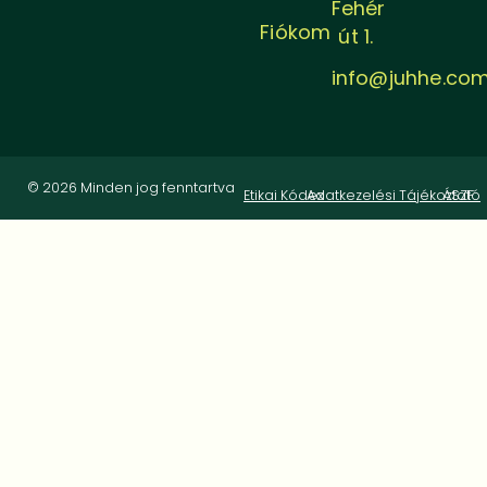
Fehér
Fiókom
út 1.
info@juhhe.co
© 2026 Minden jog fenntartva
Etikai Kódex
Adatkezelési Tájékoztató
ÁSZF