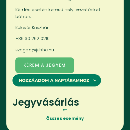
Kérdés esetén keresd helyi vezetőnket
bátran:
Kulcsár Krisztián
+36 30 262 0210
szeged@juhhe.hu
KÉREM A JEGYEM
HOZZÁADOM A NAPTÁRAMHOZ
Jegyvásárlás
Összes esemény