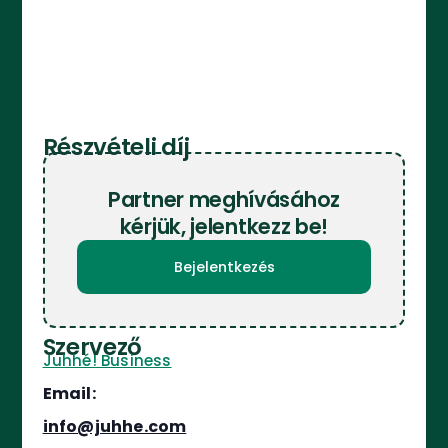
Részvételi díj
Partner meghívásához
kérjük, jelentkezz be!
Bejelentkezés
Szervező
Juhhé! Business
Email:
info@juhhe.com