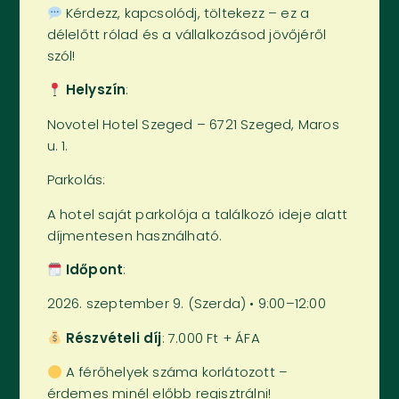
Kérdezz, kapcsolódj, töltekezz – ez a
délelőtt rólad és a vállalkozásod jövőjéről
szól!
Helyszín
:
Novotel Hotel Szeged – 6721 Szeged, Maros
u. 1.
Parkolás:
A hotel saját parkolója a találkozó ideje alatt
díjmentesen használható.
Időpont
:
2026. szeptember 9. (Szerda) • 9:00–12:00
Részvételi díj
: 7.000 Ft + ÁFA
A férőhelyek száma korlátozott –
érdemes minél előbb regisztrálni!