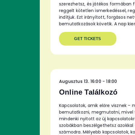
szerezhetsz, és játékos formában fe
reggelt kötetlen ismerkedéssel, reg
indítjuk. Ezt irányított, forgásos ne
bemutatkozások követik. A nap kiem
GET TICKETS
Augusztus 13. 16:00
-
18:00
Online Találkozó
Kapcsolatok, amik előre visznek – 
bemutatkozni, megmutatni, mivel fog
mindenki nyitott az új kapcsolatokr
szobákban beszélgethetsz azokkal a
számodra. Mélyebb kapcsolatok, kon