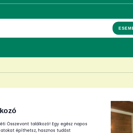
ESEM
lkozó
éti Összevont találkozó! Egy egész napos
solatokat építhetsz, hasznos tudást