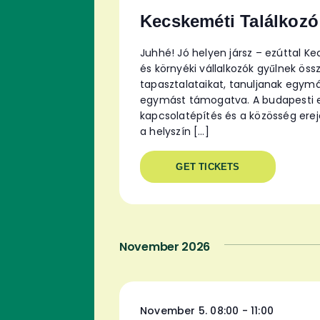
Kecskeméti Találkozó
Juhhé! Jó helyen jársz – ezúttal K
és környéki vállalkozók gyűlnek ö
tapasztalataikat, tanuljanak egymás
egymást támogatva. A budapesti es
kapcsolatépítés és a közösség ere
a helyszín […]
GET TICKETS
November 2026
November 5. 08:00
-
11:00