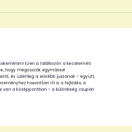
ecskeméten! Ezen a találkozón a kecskeméti
ssze, hogy megosszák egymással
tól, és üzletileg is előrébb jussanak – együtt,
eményhez hasonlóan itt is a fejlődés, a
je van a középpontban – a különbség csupán