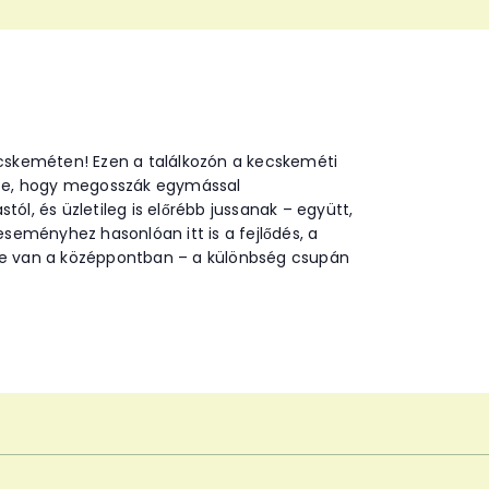
ecskeméten! Ezen a találkozón a kecskeméti
ssze, hogy megosszák egymással
tól, és üzletileg is előrébb jussanak – együtt,
eményhez hasonlóan itt is a fejlődés, a
je van a középpontban – a különbség csupán