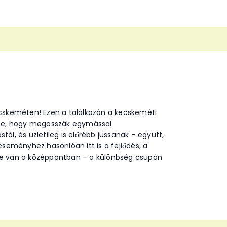
ecskeméten! Ezen a találkozón a kecskeméti
ssze, hogy megosszák egymással
tól, és üzletileg is előrébb jussanak – együtt,
eményhez hasonlóan itt is a fejlődés, a
je van a középpontban – a különbség csupán