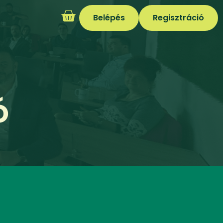
Belépés
Regisztráció
ó