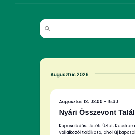
Események
Írja
be
a
keresése
keresőszót.
Keresse
meg
a
és
Események
-
t
Augusztus 2026
a
nézet
keresőszóval.
választás
Augusztus 13. 08:00
-
15:30
Nyári Összevont Talá
Kapcsolódás. Játék. Üzlet. Kecskem
vállalkozói találkozó, ahol új kapc