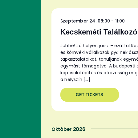
Szeptember 24. 08:00
-
11:00
Kecskeméti Találkozó
Juhhé! Jó helyen jársz – ezúttal K
és környéki vállalkozók gyűlnek ö
tapasztalataikat, tanuljanak egymás
egymást támogatva. A budapesti es
kapcsolatépítés és a közösség ere
a helyszín […]
GET TICKETS
Október 2026