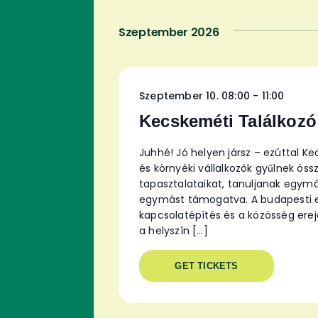
Szeptember 2026
Szeptember 10. 08:00
-
11:00
Kecskeméti Találkozó
Juhhé! Jó helyen jársz – ezúttal K
és környéki vállalkozók gyűlnek ö
tapasztalataikat, tanuljanak egymás
egymást támogatva. A budapesti es
kapcsolatépítés és a közösség ere
a helyszín […]
GET TICKETS