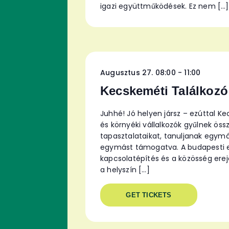
igazi együttműködések. Ez nem […]
Augusztus 27. 08:00
-
11:00
Kecskeméti Találkozó
Juhhé! Jó helyen jársz – ezúttal K
és környéki vállalkozók gyűlnek ö
tapasztalataikat, tanuljanak egymás
egymást támogatva. A budapesti es
kapcsolatépítés és a közösség ere
a helyszín […]
GET TICKETS