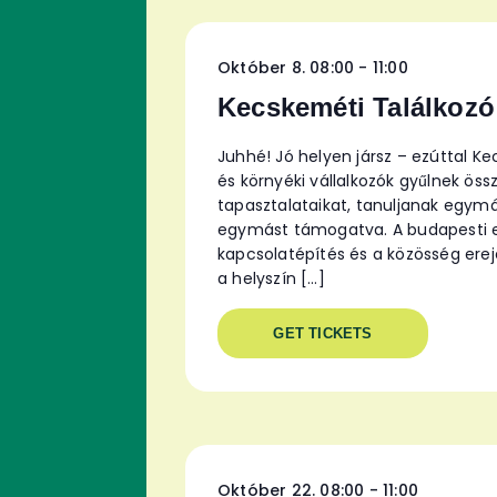
Október 8. 08:00
-
11:00
Kecskeméti Találkozó
Juhhé! Jó helyen jársz – ezúttal K
és környéki vállalkozók gyűlnek ö
tapasztalataikat, tanuljanak egymás
egymást támogatva. A budapesti es
kapcsolatépítés és a közösség ere
a helyszín […]
GET TICKETS
Október 22. 08:00
-
11:00