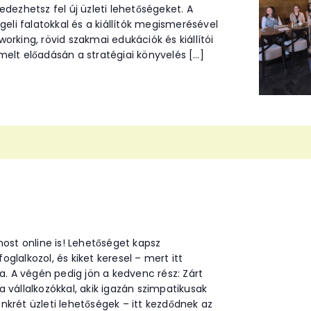
dezhetsz fel új üzleti lehetőségeket. A
geli falatokkal és a kiállítók megismerésével
tworking, rövid szakmai edukációk és kiállítói
elt előadásán a stratégiai könyvelés […]
most online is! Lehetőséget kapsz
lalkozol, és kiket keresel – mert itt
a. A végén pedig jön a kedvenc rész: Zárt
 vállalkozókkal, akik igazán szimpatikusak
krét üzleti lehetőségek – itt kezdődnek az