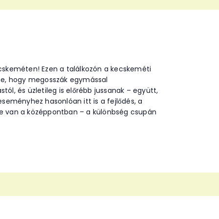
ecskeméten! Ezen a találkozón a kecskeméti
ssze, hogy megosszák egymással
tól, és üzletileg is előrébb jussanak – együtt,
eményhez hasonlóan itt is a fejlődés, a
je van a középpontban – a különbség csupán