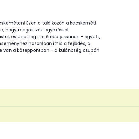
ecskeméten! Ezen a találkozón a kecskeméti
ssze, hogy megosszák egymással
tól, és üzletileg is előrébb jussanak – együtt,
eményhez hasonlóan itt is a fejlődés, a
je van a középpontban – a különbség csupán