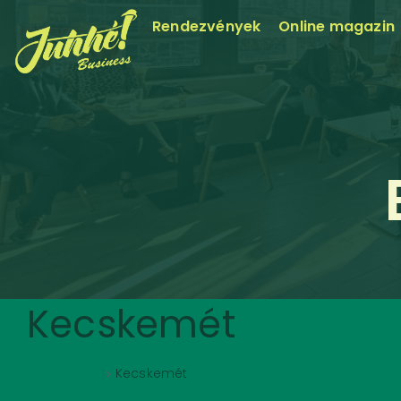
Rendezvények
Online magazin
Kecskemét
Események
Kecskemét