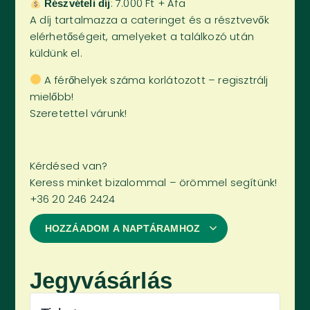
: 7.000 Ft + Áfa
Részvételi díj
A díj tartalmazza a cateringet és a résztvevők
elérhetőségeit, amelyeket a találkozó után
küldünk el.
A férőhelyek száma korlátozott – regisztrálj
mielőbb!
Szeretettel várunk!
Kérdésed van?
Keress minket bizalommal – örömmel segítünk!
+36 20 246 2424
HOZZÁADOM A NAPTÁRAMHOZ
Jegyvásárlás