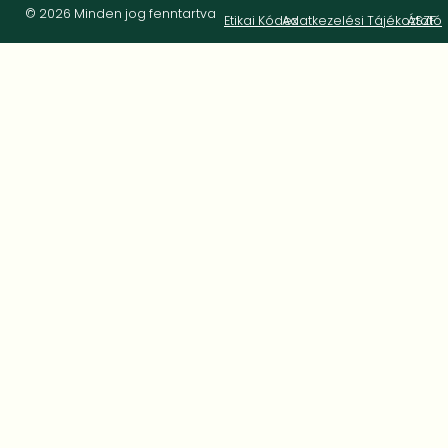
© 2026 Minden jog fenntartva
Etikai Kódex
Adatkezelési Tájékoztató
ÁSZF