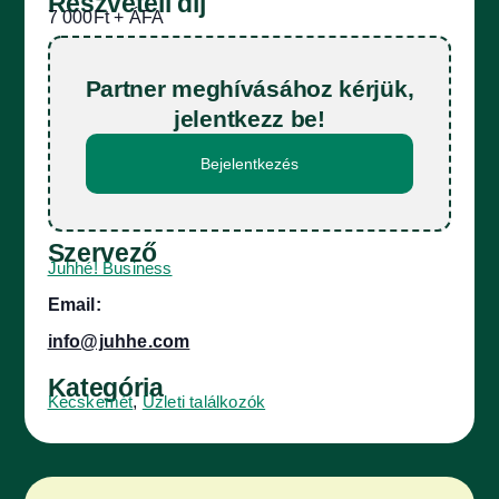
Részvételi díj
7 000Ft
Partner meghívásához kérjük,
jelentkezz be!
Bejelentkezés
Szervező
Juhhé! Business
Email:
info@juhhe.com
Kategória
Kecskemét
,
Üzleti találkozók