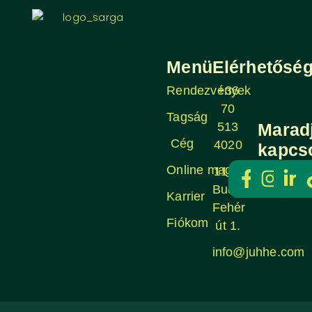
Menü
Elérhetősé
Rendezvények
+36
70
Tagság
513
Marad
Cég
4020
kapcs
Online magazin
1106
Budapest,
Karrier
Fehér
Fiókom
út 1.
info@juhhe.com