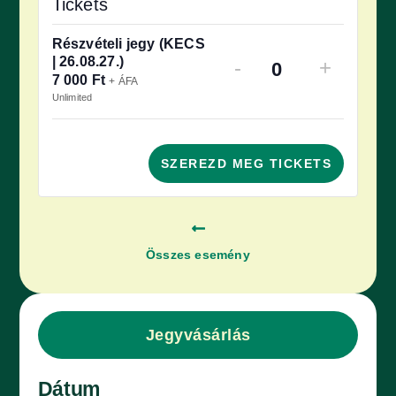
Tickets
Részvételi jegy (KECS
| 26.08.27.)
-
+
Quantity
7 000
Ft
+ ÁFA
Unlimited
SZEREZD MEG TICKETS
Összes esemény
Jegyvásárlás
Dátum