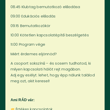
08:45 Klubtag bemutatkozó előadása
09:00 Edukációs előadás
09:15 Bemutatkozókör
10:00 Kötetlen kapcsolatépítő beszélgetés
11:00 Program vége
Miért érdemes eljönnöd?
A csoport sokszínű – és sosem tudhatod, ki
milyen kapcsolati hálót rejt magában.
Adj egy esélyt: lehet, hogy épp nálunk találod
meg azt, akit keresel!
Ami RÁD vár:
Értékes kapcsolatok