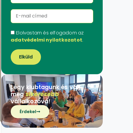
Elolvastam és elfogadom az
adatvédelmi nyilatkozatot
.
Elküld
Légy klubtagunk és válj
még
sikeresebb
vállalkozóvá!
Érdekel