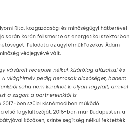
lyomi Rita, közgazdasági és minőségügyi hátterével
ája során korán felismerte az energetikai szektorban
lehetőségét. Feladata az ügyfélműkFazekas Ádám
nőség védjegyévé vált.
gy vásárolt receptek nélkül, kizárólag alázattal és
. A világhírnév pedig nemcsak dicsőséget, hanem
yünkből soha nem kerülhet ki olyan fagylalt, amivel
 a szigort a partnereinktől is
e 2017-ben szülei Kisnémediben működő
ta első fagylaltozóját. 2018-ban már Budapesten, a
bátyjával közösen, szinte segítség nélkül fektették