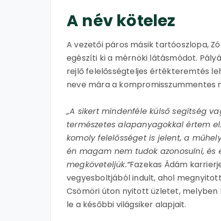
A név kötelez
A vezetői páros másik tartóoszlopa, Zó
egészíti ki a mérnöki látásmódot. Pály
rejlő felelősségteljes értékteremtés 
neve mára a kompromisszummentes mi
„A sikert mindenféle külső segítség va
természetes alapanyagokkal értem el
komoly felelősséget is jelent, a műhel
én magam nem tudok azonosulni, és ezt
megköveteljük.”
Fazekas Ádám karrierj
vegyesboltjából indult, ahol megnyitot
Csömöri úton nyitott üzletet, melyben 
le a későbbi világsiker alapjait.