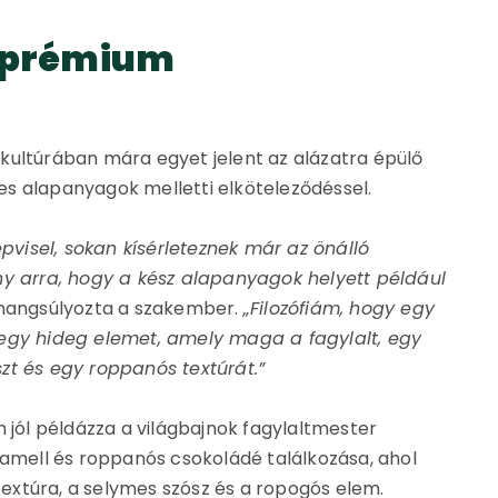
i prémium
kultúrában mára egyet jelent az alázatra épülő
s alapanyagok melletti elköteleződéssel.
visel, sokan kísérleteznek már az önálló
ny arra, hogy a kész alapanyagok helyett például
hangsúlyozta a szakember.
„Filozófiám, hogy egy
 egy hideg elemet, amely maga a fagylalt, egy
zt és egy roppanós textúrát.”
h jól példázza a világbajnok fagylaltmester
ramell és roppanós csokoládé találkozása, ahol
xtúra, a selymes szósz és a ropogós elem.