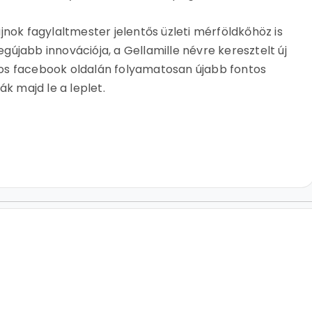
jnok fagylaltmester jelentős üzleti mérföldkőhöz is
újabb innovációja, a Gellamille névre keresztelt új
os facebook oldalán folyamatosan újabb fontos
ák majd le a leplet.