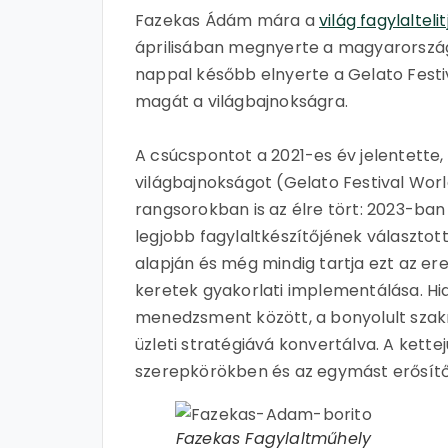
Fazekas Ádám mára a
világ fagylalteli
áprilisában megnyerte a magyarország
nappal később elnyerte a Gelato Festiva
magát a világbajnokságra.
A csúcspontot a 2021-es év jelentette
világbajnokságot (Gelato Festival Wor
rangsorokban is az élre tört: 2023-ban
legjobb fagylaltkészítőjének választot
alapján és még mindig tartja ezt az ere
keretek gyakorlati implementálása. Hida
menedzsment között, a bonyolult szak
üzleti stratégiává konvertálva. A kett
szerepkörökben és az egymást erősítő
Fazekas Fagylaltműhely