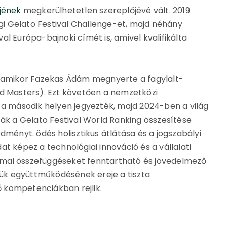
tjének
megkerülhetetlen szereplőjévé vált. 2019
i Gelato Festival Challenge-et, majd néhány
l Európa-bajnoki címét is, amivel kvalifikálta
, amikor Fazekas Ádám megnyerte a fagylalt-
ld Masters). Ezt követően a nemzetközi
 a második helyen jegyezték, majd 2024-ben a világ
ták a Gelato Festival World Ranking összesítése
dményt. ödés holisztikus átlátása és a jogszabályi
t képez a technológiai innováció és a vállalati
mai összefüggéseket fenntartható és jövedelmező
ejük együttműködésének ereje a tiszta
 kompetenciákban rejlik.