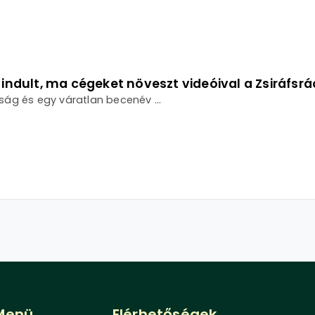
l indult, ma cégeket növeszt videóival a Zsiráfsr
ság és egy váratlan becenév ...
Menü
Elérhetőségek