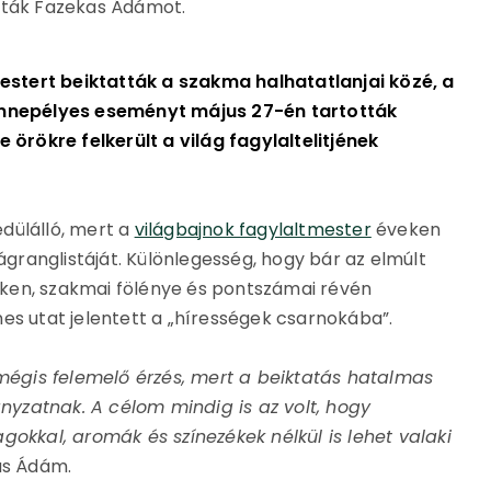
ották Fazekas Ádámot.
stert beiktatták a szakma halhatatlanjai közé, a
 ünnepélyes eseményt május 27-én tartották
rökre felkerült a világ fagylaltelitjének
dülálló, mert a
világbajnok fagylaltmester
éveken
lágranglistáját. Különlegesség, hogy bár az elmúlt
ken, szakmai fölénye és pontszámai révén
es utat jelentett a „hírességek csarnokába”.
 mégis felemelő érzés, mert a beiktatás hatalmas
rányzatnak. A célom mindig is az volt, hogy
kal, aromák és színezékek nélkül is lehet valaki
as Ádám.