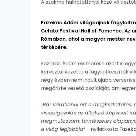
A szakma halhatatlanjai közé választ
Fazekas Ádám világbajnok fagylaltme
Gelato Festival Hall of Fame-be. Az
Rómában, ahol a magyar mester neve ö
térképére.
Fazekas Ádám elismerése azért is egye
keresztül vezette a fagylaltkészítők vi
négy évben nem indult újabb versenye
megőrizte vezető pozícióját, ami egyen
„Bár váratlanul ért a megtiszteltetés,
visszaigazolás az általunk képviselt i
megmutassam: természetes alapanyagok
a világ legjobbja”
– nyilatkozta Fazek