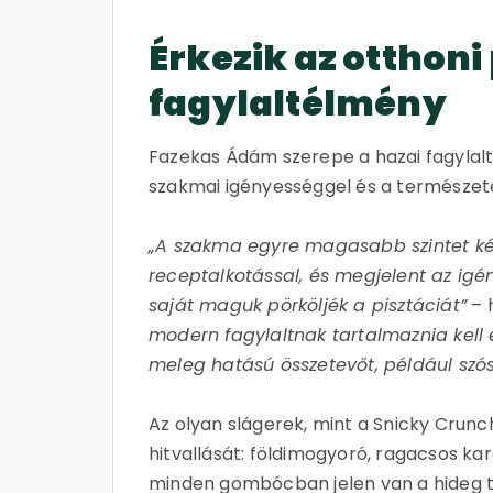
Érkezik az otthon
fagylaltélmény
Fazekas Ádám szerepe a hazai fagylalt
szakmai igényességgel és a természete
„A szakma egyre magasabb szintet kép
receptalkotással, és megjelent az igé
saját maguk pörköljék a pisztáciát”
– 
modern fagylaltnak tartalmaznia kell
meleg hatású összetevőt, például szós
Az olyan slágerek, mint a Snicky Crunc
hitvallását: földimogyoró, ragacsos ka
minden gombócban jelen van a hideg te