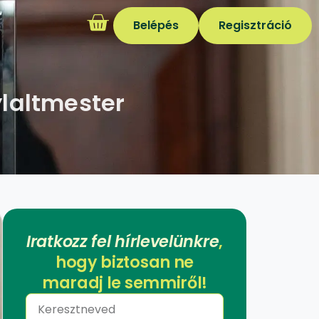
Belépés
Regisztráció
ylaltmester
Iratkozz fel hírlevelünkre
,
hogy biztosan ne
maradj le semmiről!