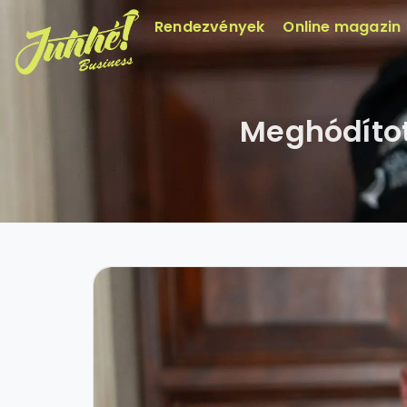
Rendezvények
Online magazin
Meghódítot