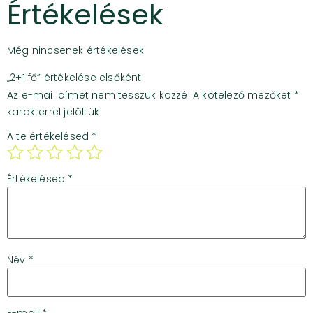
Értékelések
Még nincsenek értékelések.
„2+1 fő” értékelése elsőként
Az e-mail címet nem tesszük közzé.
A kötelező mezőket
*
karakterrel jelöltük
A te értékelésed
*
Értékelésed
*
Név
*
E-mail
*