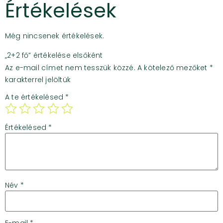
Értékelések
Még nincsenek értékelések.
„2+2 fő” értékelése elsőként
Az e-mail címet nem tesszük közzé.
A kötelező mezőket
*
karakterrel jelöltük
A te értékelésed
*
Értékelésed
*
Név
*
E-mail
*