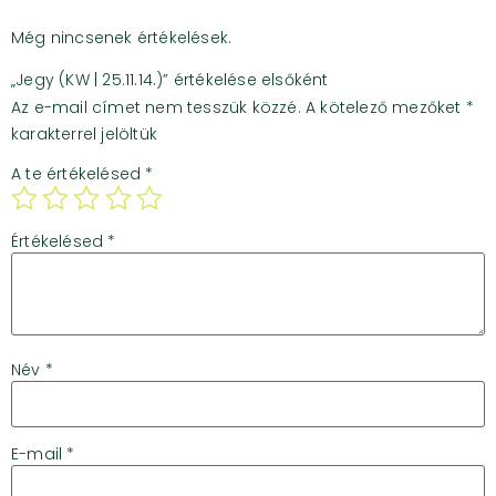
Még nincsenek értékelések.
„Jegy (KW | 25.11.14.)” értékelése elsőként
Az e-mail címet nem tesszük közzé.
A kötelező mezőket
*
karakterrel jelöltük
A te értékelésed
*
Értékelésed
*
Név
*
E-mail
*