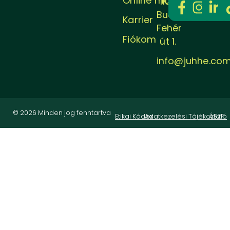
Online magazin
1106
Budapest,
Karrier
Fehér
Fiókom
út 1.
info@juhhe.co
© 2026 Minden jog fenntartva
Etikai Kódex
Adatkezelési Tájékoztató
ÁSZF