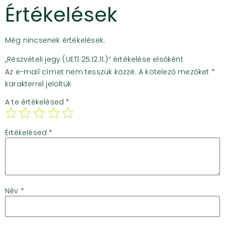
Értékelések
Még nincsenek értékelések.
„Részvételi jegy (UET| 25.12.11.)” értékelése elsőként
Az e-mail címet nem tesszük közzé.
A kötelező mezőket
*
karakterrel jelöltük
A te értékelésed
*
Értékelésed
*
Név
*