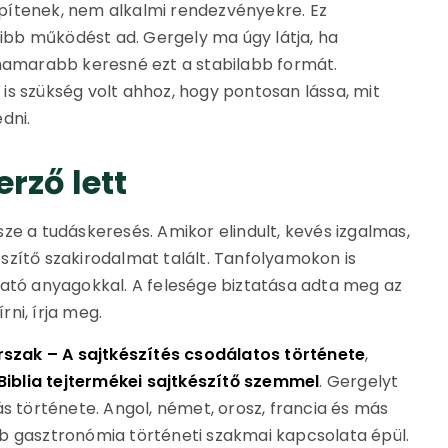
pítenek, nem alkalmi rendezvényekre. Ez
bb működést ad. Gergely ma úgy látja, ha
 hamarabb keresné ezt a stabilabb formát.
is szükség volt ahhoz, hogy pontosan lássa, mit
dni.
erző lett
ze a tudáskeresés. Amikor elindult, kevés izgalmas,
szítő szakirodalmat talált. Tanfolyamokon is
ható anyagokkal. A felesége biztatása adta meg az
rni, írja meg.
rszak – A sajtkészítés csodálatos története
,
blia tejtermékei sajtkészítő szemmel
. Gergelyt
ás története. Angol, német, orosz, francia és más
b gasztronómia történeti szakmai kapcsolata épül.