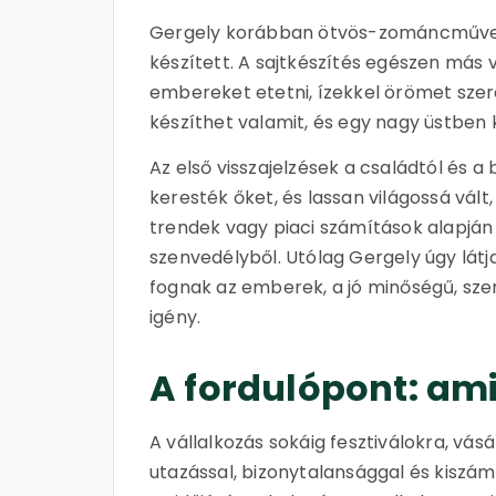
Gergely korábban ötvös-zománcműves
készített. A sajtkészítés egészen más v
embereket etetni, ízekkel örömet szer
készíthet valamit, és egy nagy üstben k
Az első visszajelzések a családtól és a
keresték őket, és lassan világossá vá
trendek vagy piaci számítások alapján 
szenvedélyből. Utólag Gergely úgy látja
fognak az emberek, a jó minőségű, sze
igény.
A fordulópont: ami
A vállalkozás sokáig fesztiválokra, vá
utazással, bizonytalansággal és kiszám