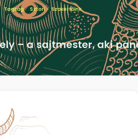
Tagság
Sztori
Szakértőink
ely – a sajtmester, aki pane