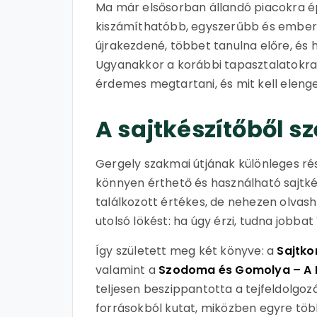
Ma már elsősorban állandó piacokra é
kiszámíthatóbb, egyszerűbb és emberi
újrakezdené, többet tanulna előre, és
Ugyanakkor a korábbi tapasztalatokra 
érdemes megtartani, és mit kell elenge
A sajtkészítőből sz
Gergely szakmai útjának különleges rés
könnyen érthető és használható sajtké
találkozott értékes, de nehezen olvas
utolsó lökést: ha úgy érzi, tudna jobbat í
Így született meg két könyve: a
Sajtko
valamint a
Szodoma és Gomolya – A Bi
teljesen beszippantotta a tejfeldolgoz
forrásokból kutat, miközben egyre töb