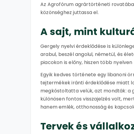
Az Agrofórum agrártörténeti rovatában
közönséghez juttassa el.
A sajt, mint kulturá
Gergely nyelvi érdeklődése is különlege
arabul, beszél angolul, németül, és éle
piacokon is előny, hiszen több nyelven t
Egyik kedves története egy libanoni ö
tejtermékek iránti érdeklődése miatt l
megkóstoltatta velük, azt mondták: a g
különösen fontos visszajelzés volt, m
hanem emlék, otthonosság és kapcsoló
Tervek és vállalko