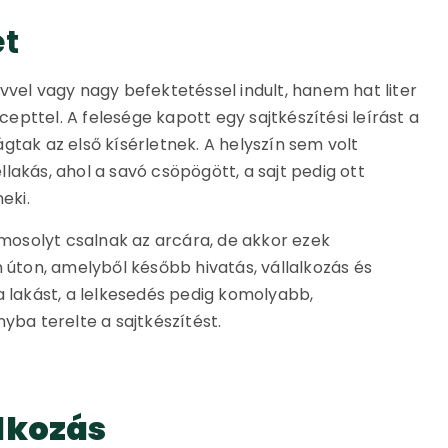
et
vvel vagy nagy befektetéssel indult, hanem hat liter
ecepttel. A felesége kapott egy sajtkészítési leírást a
gtak az első kísérletnek. A helyszín sem volt
lakás, ahol a savó csöpögött, a sajt pedig ott
eki.
osolyt csalnak az arcára, de akkor ezek
n úton, amelyből később hivatás, vállalkozás és
a lakást, a lelkesedés pedig komolyabb,
yba terelte a sajtkészítést.
lkozás