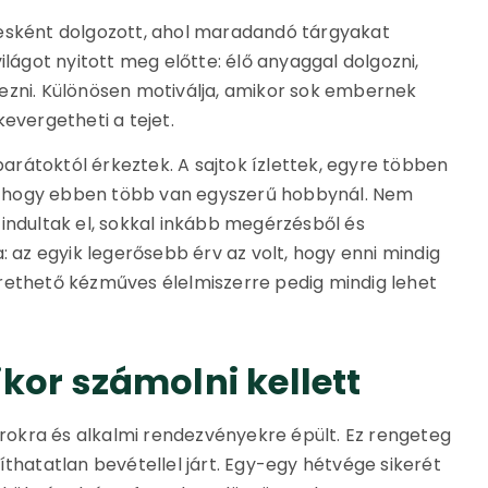
ként dolgozott, ahol maradandó tárgyakat
ilágot nyitott meg előtte: élő anyaggal dolgozni,
ezni. Különösen motiválja, amikor sok embernek
evergetheti a tejet.
 barátoktól érkeztek. A sajtok ízlettek, egyre többen
lt, hogy ebben több van egyszerű hobbynál. Nem
indultak el, sokkal inkább megérzésből és
: az egyik legerősebb érv az volt, hogy enni mindig
rethető kézműves élelmiszerre pedig mindig lehet
kor számolni kellett
sárokra és alkalmi rendezvényekre épült. Ez rengeteg
íthatatlan bevétellel járt. Egy-egy hétvége sikerét