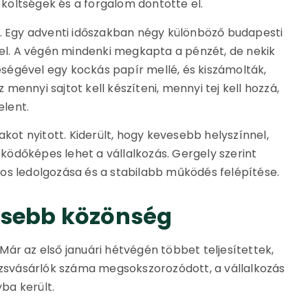
i költségek és a forgalom döntötte el.
t. Egy adventi időszakban négy különböző budapesti
kel. A végén mindenki megkapta a pénzét, de nekik
leségével egy kockás papír mellé, és kiszámolták,
ennyi sajtot kell készíteni, mennyi tej kell hozzá,
lent.
akot nyitott. Kiderült, hogy kevesebb helyszínnel,
ödőképes lehet a vállalkozás. Gergely szerint
os ledolgozása és a stabilabb működés felépítése.
rősebb közönség
ár az első januári hétvégén többet teljesítettek,
örzsvásárlók száma megsokszorozódott, a vállalkozás
ba került.