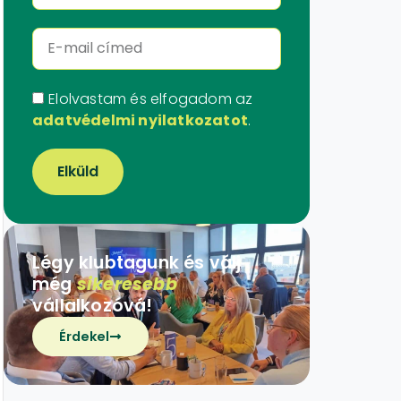
Elolvastam és elfogadom az
adatvédelmi nyilatkozatot
.
Elküld
Légy klubtagunk és válj
még
sikeresebb
vállalkozóvá!
Érdekel