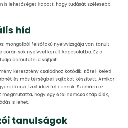
 is lehetőséget kapott, hogy tudását szélesebb
lis híd
s: mongolból felsőfokú nyelvvizsgája van, tanult
te során sok nyelvvel került kapcsolatba. Ez a
udja bemutatni a sajtjait.
rmény keresztény családhoz kötődik. Közel-keleti
abnét és más térségbeli sajtokat készített. Amikor
yerekkoruk ízeit idézi fel bennük. Számára ez
ert megmutatta, hogy egy étel nemcsak táplálék,
dás is lehet.
zói tanulságok