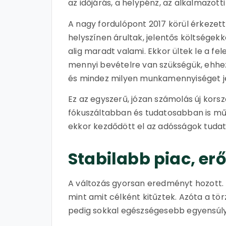
az időjárás, a helypénz, az alkalmazott
A nagy fordulópont 2017 körül érkezet
helyszínen árultak, jelentős költségek
alig maradt valami. Ekkor ültek le a fe
mennyi bevételre van szükségük, ehhez m
és mindez milyen munkamennyiséget je
Ez az egyszerű, józan számolás új korsz
fókuszáltabban és tudatosabban is műk
ekkor kezdődött el az adósságok tudat
Stabilabb piac, e
A változás gyorsan eredményt hozott. M
mint amit célként kitűztek. Azóta a t
pedig sokkal egészségesebb egyensúly