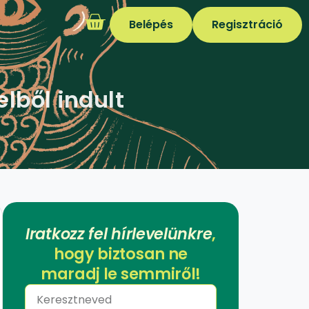
Belépés
Regisztráció
lből indult
Iratkozz fel hírlevelünkre
,
hogy biztosan ne
maradj le semmiről!