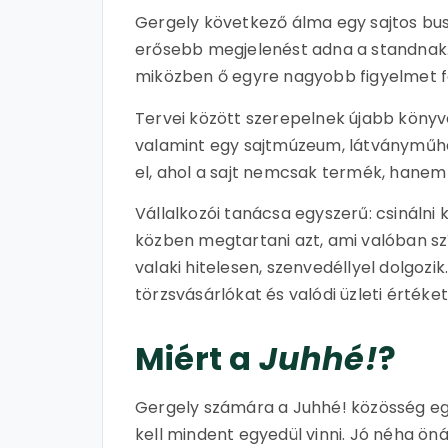
Gergely következő álma egy sajtos bus
erősebb megjelenést adna a standnak. 
miközben ő egyre nagyobb figyelmet fo
Tervei között szerepelnek újabb könyve
valamint egy sajtmúzeum, látványműhely
el, ahol a sajt nemcsak termék, hanem 
Vállalkozói tanácsa egyszerű: csinálni ke
közben megtartani azt, ami valóban szí
valaki hitelesen, szenvedéllyel dolgozi
törzsvásárlókat és valódi üzleti értéke
Miért a
Juhhé!
?
Gergely számára a Juhhé! közösség eg
kell mindent egyedül vinni. Jó néha ön