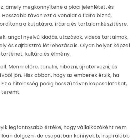
z, amely megkönnyítené a piaci jelenlétet, és
Hosszabb távon ezt a vonalat a fiaira bízná,
rdítana a kutatásra, írásra és tartalomkészítésre.
k, angol nyelvű kiadás, utazások, videós tartalmak,
 és sajtbisztró létrehozása is. Olyan helyet képzel
történet, kultúra és élmény.
ll. Menni előre, tanulni, hibázni, újratervezni, és
vből jön. Hisz abban, hogy az emberek érzik, ha
k. Ez a hitelesség pedig hosszú távon kapcsolatokat,
t teremt.
yik legfontosabb értéke, hogy vállalkozóként nem
állóan dolgozni, de csapatban könnyebb, inspirálóbb