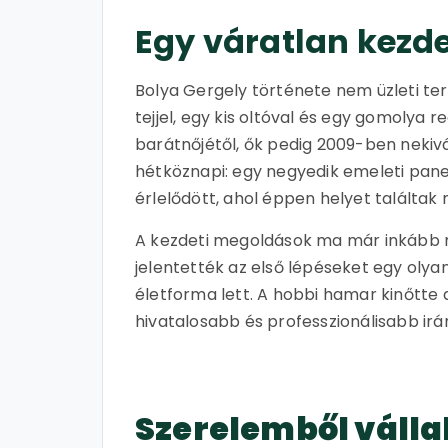
Egy váratlan kezd
Bolya Gergely története nem üzleti ter
tejjel, egy kis oltóval és egy gomolya r
barátnőjétől, ők pedig 2009-ben nekivá
hétköznapi: egy negyedik emeleti panel
érlelődött, ahol éppen helyet találtak n
A kezdeti megoldások ma már inkább m
jelentették az első lépéseket egy olya
életforma lett. A hobbi hamar kinőtte 
hivatalosabb és professzionálisabb irán
Szerelemből válla