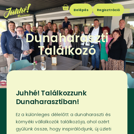
Belépés
Regisztráció
Dunaharaszti
Találkozó
Juhhé! Találkozzunk
Dunaharasztiban!
Ez a különleges délelőtt a dunaharaszti és
környéki vállalkozók találkozója, ahol azért
gyűlünk össze, hogy inspirálódjunk, új üzleti