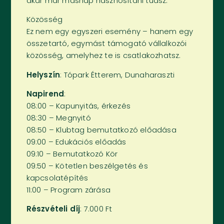
akár már másnap hasznosítani tudsz.
Közösség
Ez nem egy egyszeri esemény – hanem egy
összetartó, egymást támogató vállalkozói
közösség, amelyhez te is csatlakozhatsz.
Helyszín
: Tópark Étterem, Dunaharaszti
Napirend
:
08:00 – Kapunyitás, érkezés
08:30 – Megnyitó
08:50 – Klubtag bemutatkozó előadása
09:00 – Edukációs előadás
09:10 – Bemutatkozó Kör
09:50 – Kötetlen beszélgetés és
kapcsolatépítés
11:00 – Program zárása
Részvételi díj
: 7.000 Ft