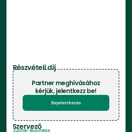
Részvételi díj
Partner meghívásához
kérjük, jelentkezz be!
Bejelentkezés
Szervező
Juhhé! Business