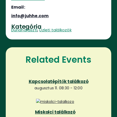
Email:
info@juhhe.com
Kategória
,
Dunaharaszti
Üzleti találkozók
Related Events
Kapcsolatépítők találkozó
augusztus 11. 08:30
-
12:00
Miskolci találkozó