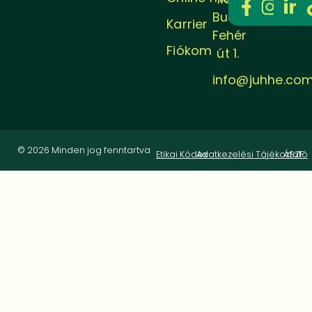
Budapest,
Karrier
Fehér
Fiókom
út 1.
info@juhhe.co
© 2026 Minden jog fenntartva
Etikai Kódex
Adatkezelési Tájékoztató
ÁSZF