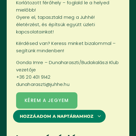
Korlátozott férőhely – foglald le a helyed
mielőbb!
Gyere el, tapasztald meg a Juhhé!
életérzést, és építsük együtt üzleti
kapcsolatainkat!
Kérdésed van? Keress minket bizalommal –
segítünk mindenben!
Gonda Imre – Dunaharaszti/Budakalászi Klub
vezetője
+36 20 401 9142
dunaharaszti@juhhe.hu
KÉREM A JEGYEM
HOZZÁADOM A NAPTÁRAMHOZ