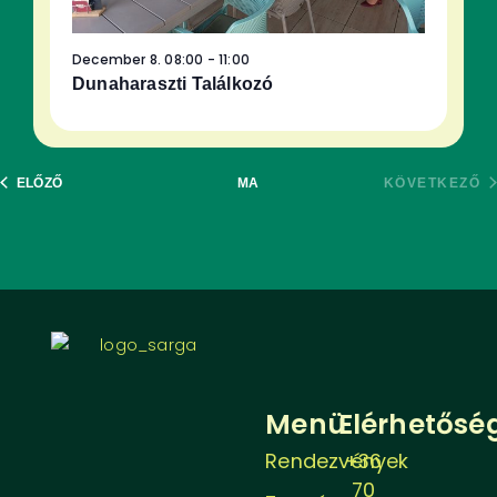
December 8. 08:00
-
11:00
Dunaharaszti Találkozó
ESEMÉNYEK
E
ELŐZŐ
MA
KÖVETKEZŐ
Menü
Elérhetősé
Rendezvények
+36
70