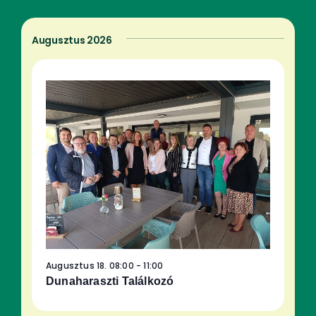
keresése
navigáció
és
Augusztus 2026
nézet
választás
Augusztus 18. 08:00
-
11:00
Dunaharaszti Találkozó