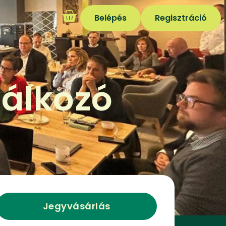
Belépés
Regisztráció
lálkozó
Jegyvásárlás