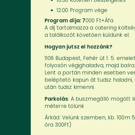
10:30 Kötetlen beszélgetés
12:00 Program vége
Program díja: 7
000 Ft+Áfa
A díj tartalmazza a catering költs
a találkozót követően küldünk el.
Hogyan jutsz el hozzánk?
1106 Budapest, Fehér út 1. 5. emelet 
folyosón végighaladva, majd balra 
Lent a portán minden esetben vend
beléptető kapun át tudsz haladni
után tudsz kimenni.
Parkolás
: A buszmegálló mögött l
méterre tőlünk
Árkád: Velünk szemben, kb. 100m 
óra 300Ft)