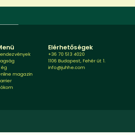
Menü
Elérhetőségek
endezvények
+36 70 513 4020
Tagság
1106 Budapest, Fehér út 1.
Cég
info@juhhe.com
nline magazin
arrier
iókom