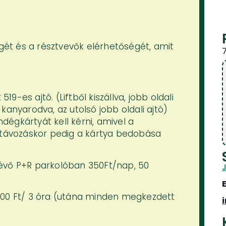
égét és a résztvevők elérhetőségét, amit
519-es ajtó. (Liftből kiszállva, jobb oldali
kanyarodva, az utolsó jobb oldali ajtó)
égkártyát kell kérni, amivel a
, távozáskor pedig a kártya bedobása
évő P+R parkolóban 350Ft/nap, 50
500 Ft/ 3 óra (utána minden megkezdett