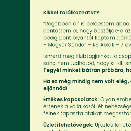
Kikkel találkozhatsz?
“Régebben én is beleestem abba 
döntöttem el, hogy beszéljek-e az
pedig pont olyantól kaptam ajánlá
– Magyar Sándor – RS Ablak – 7 é
Ismerd meg klubtagjainkat, a csop
soha nem tudhatod, hogy ki-kit is
Tegyél minket bátran próbára, h
Ha ez még mindig nem volt elég,
eljönnöd!
Értékes kapcsolatok:
Olyan embere
értenek a vállalkozói lét nehézs
félnek tapasztalataikat megoszta
Üzleti lehetőségek:
Új üzleti lehe