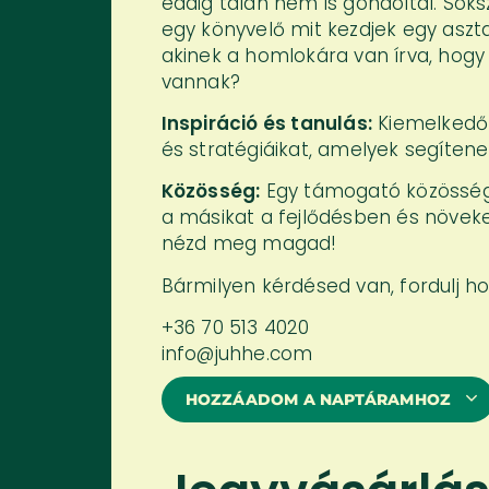
eddig talán nem is gondoltál. Soks
egy könyvelő mit kezdjek egy aszt
akinek a homlokára van írva, hogy 
vannak?
Inspiráció és tanulás:
Kiemelkedő 
és stratégiáikat, amelyek segíten
Közösség:
Egy támogató közösség r
a másikat a fejlődésben és növek
nézd meg magad!
Bármilyen kérdésed van, fordulj h
+36 70 513 4020
info@juhhe.com
HOZZÁADOM A NAPTÁRAMHOZ