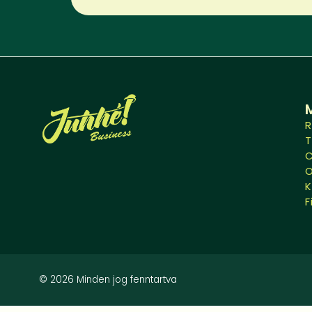
R
O
K
F
© 2026 Minden jog fenntartva