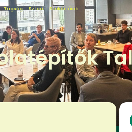
Tagság
Sztori
Szakértőink
latépítők Ta