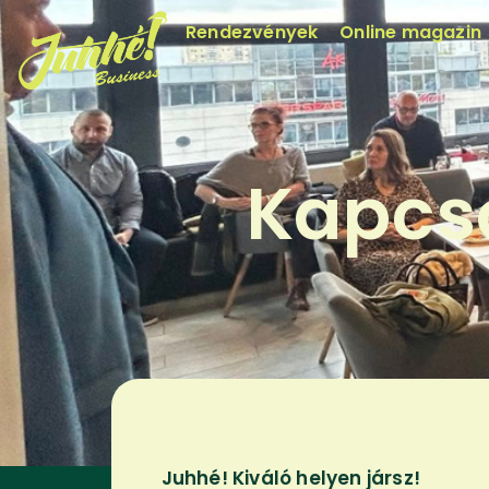
Rendezvények
Online magazin
Kapcso
Juhhé! Kiváló helyen jársz!