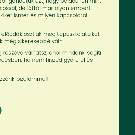
zor gondoljuk azt, hogy például én mint
alossal, de láttál már olyan embert
kiket ismer és milyen kapcsolatai
előadók osztják meg tapasztalataikat
ek még sikeresebbé válni.
észévé válhatsz, ahol mindenki segíti
edésben, ha nem hiszed gyere el és
ozzánk bizalommal!