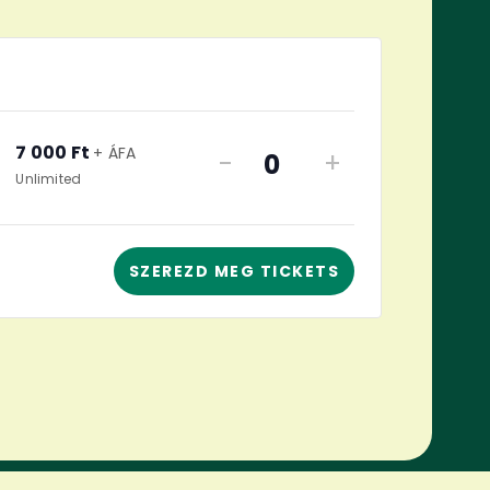
s
7 000
Ft
+ ÁFA
-
+
Quantity
Unlimited
SZEREZD MEG TICKETS