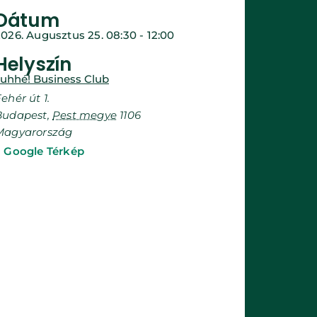
Dátum
2026. Augusztus 25.
08:30
-
12:00
Helyszín
Juhhé! Business Club
ehér út 1.
Budapest
,
Pest megye
1106
Magyarország
+ Google Térkép