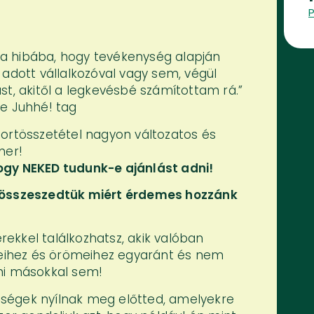
a hibába, hogy tevékenység alapján
 adott vállalkozóval vagy sem, végül
st, akitől a legkevésbé számítottam rá.”
ve Juhhé! tag
ortösszetétel nagyon változatos és
mer!
ogy NEKED tudunk-e ajánlást adni!
 összeszedtük miért érdemes hozzánk
kkel találkozhatsz, akik valóban
égeihez és örömeihez egyaránt és nem
ni másokkal sem!
tőségek nyílnak meg előtted, amelyekre