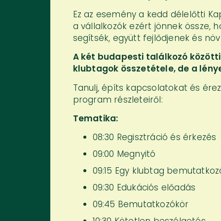
Ez az esemény a kedd délelőtti Ka
a vállalkozók ezért jönnek össze,
segítsék, együtt fejlődjenek és nö
A két budapesti találkozó között
klubtagok összetétele, de a lén
Tanulj, építs kapcsolatokat és ér
program részleteiről:
Tematika:
08:30 Regisztráció és érkezés
09:00 Megnyitó
09:15 Egy klubtag bemutatko
09:30 Edukációs előadás
09:45 Bemutatkozókör