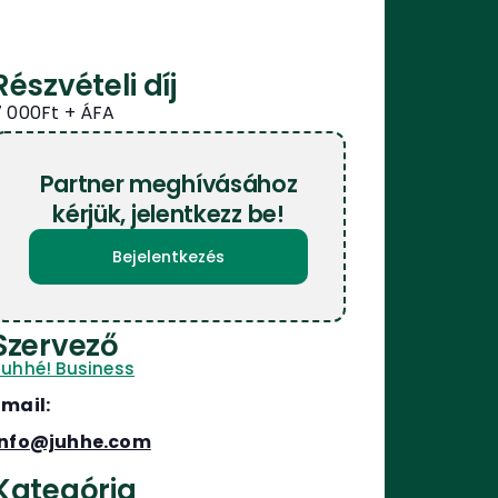
Részvételi díj
7 000Ft
Partner meghívásához
kérjük, jelentkezz be!
Bejelentkezés
Szervező
Juhhé! Business
Email:
info@juhhe.com
Kategória