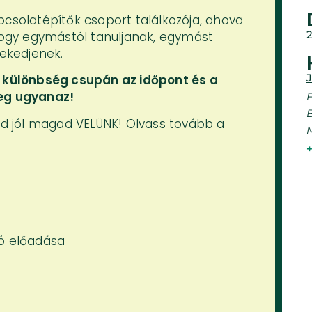
pcsolatépítők csoport találkozója, ahova
 hogy egymástól tanuljanak, egymást
vekedjenek.
i különbség csupán az időpont és a
yeg ugyanaz!
F
ezd jól magad VELÜNK! Olvass tovább a
zó előadása