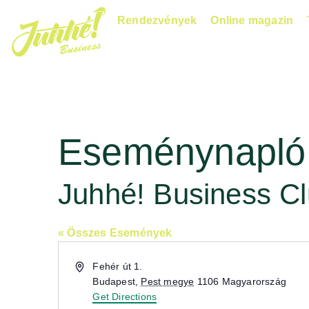
Rendezvények
Online magazin
Eseménynapló
Juhhé! Business C
« Összes Események
Address
Fehér út 1.
Budapest
,
Pest megye
1106
Magyarország
Get Directions