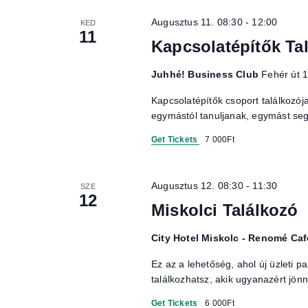
Augusztus 11. 08:30
-
12:00
KED
11
Kapcsolatépítők Ta
Juhhé! Business Club
Fehér út 
Kapcsolatépítők csoport találkozój
egymástól tanuljanak, egymást segí
Get Tickets
7 000Ft
Augusztus 12. 08:30
-
11:30
SZE
12
Miskolci Találkozó
City Hotel Miskolc - Renomé Caf
Ez az a lehetőség, ahol új üzleti p
találkozhatsz, akik ugyanazért jön
Get Tickets
6 000Ft