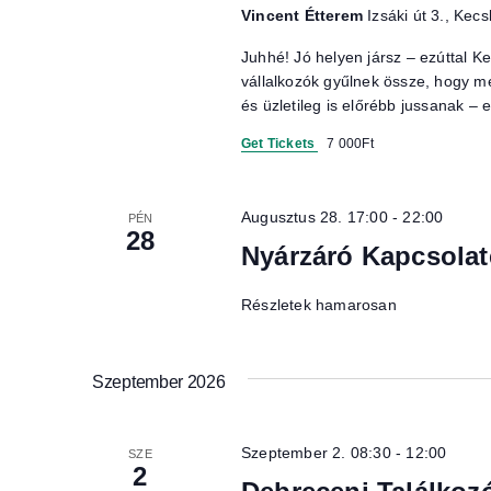
Vincent Étterem
Izsáki út 3., Ke
Juhhé! Jó helyen jársz – ezúttal 
vállalkozók gyűlnek össze, hogy m
és üzletileg is előrébb jussanak – e
Get Tickets
7 000Ft
Augusztus 28. 17:00
-
22:00
PÉN
28
Nyárzáró Kapcsolat
Részletek hamarosan
Szeptember 2026
Szeptember 2. 08:30
-
12:00
SZE
2