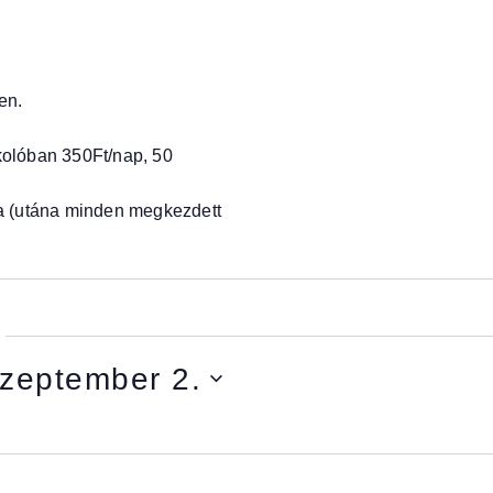
en.
kolóban 350Ft/nap, 50
ra (utána minden megkezdett
zeptember 2.