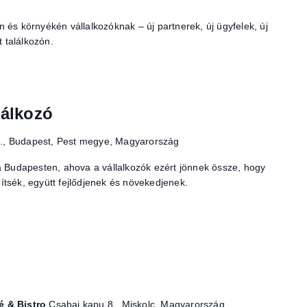
 és környékén vállalkozóknak – új partnerek, új ügyfelek, új
t találkozón.
lálkozó
1., Budapest, Pest megye, Magyarország
a Budapesten, ahova a vállalkozók ezért jönnek össze, hogy
tsék, együtt fejlődjenek és növekedjenek.
é & Bistro
Csabai kapu 8., Miskolc, Magyarország