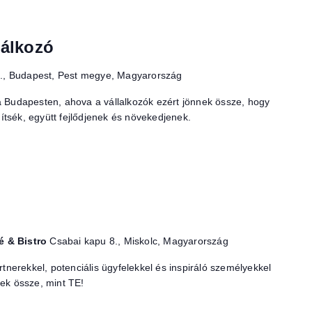
lálkozó
1., Budapest, Pest megye, Magyarország
a Budapesten, ahova a vállalkozók ezért jönnek össze, hogy
tsék, együtt fejlődjenek és növekedjenek.
é & Bistro
Csabai kapu 8., Miskolc, Magyarország
artnerekkel, potenciális ügyfelekkel és inspiráló személyekkel
nek össze, mint TE!