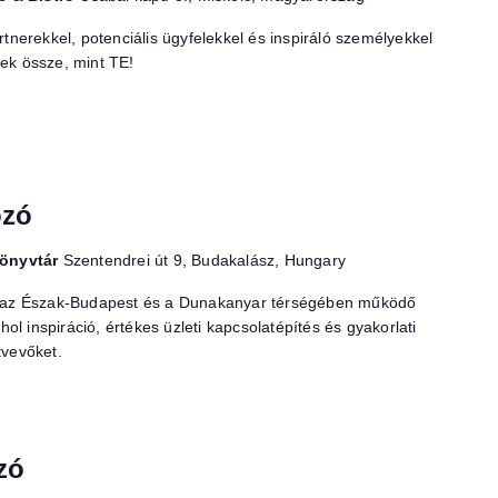
artnerekkel, potenciális ügyfelekkel és inspiráló személyekkel
nek össze, mint TE!
ozó
Könyvtár
Szentendrei út 9, Budakalász, Hungary
ozó az Észak-Budapest és a Dunakanyar térségében működő
l inspiráció, értékes üzleti kapcsolatépítés és gyakorlati
tvevőket.
zó