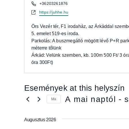
Phone
+36203261876
Website
https://juhhe.hu
Örs Vezér tér, F1 irodaház, az Árkáddal szemb
5. emelet 519-es iroda.
Parkolás: A buszmegálló mögött lévő P+R par
méterre tőlünk
Árkád: Velünk szemben, kb. 100m 500 Ft/ 3 ó
óra 300Ft)
Események at this helyszín
A mai naptól
 - 
s
Ma
Dátum
kiválasztása.
Augusztus 2026