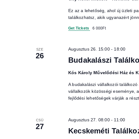
Ez az a lehetőség, ahol új üzleti p
találkozhatsz, akik ugyanazért jön
Get Tickets
6 000Ft
Augusztus 26. 15:00
-
18:00
SZE
26
Budakalászi Találk
Kós Károly Művelődési Ház és 
A budakalászi vállalkozói találk
vállalkozók közösségi eseménye, aho
fejlődési lehetőségek várják a rész
Augusztus 27. 08:00
-
11:00
CSÜ
27
Kecskeméti Találko