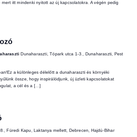
– mert itt mindenki nyitott az új kapcsolatokra. A végén pedig
kozó
naharaszti
Dunaharaszti, Tópark utca 1-3., Dunaharaszti, Pest
an!Ez a különleges délelőtt a dunaharaszti és környéki
gyűlünk össze, hogy inspirálódjunk, új üzleti kapcsolatokat
ngulat, a cél és a […]
ó
8., Füredi Kapu, Laktanya mellett, Debrecen, Hajdú-Bihar