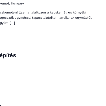
cskemét, Hungary
Kecskeméten! Ezen a találkozón a kecskeméti és környéki
egosszák egymással tapasztalataikat, tanuljanak egymástól,
gyütt, […]
építés