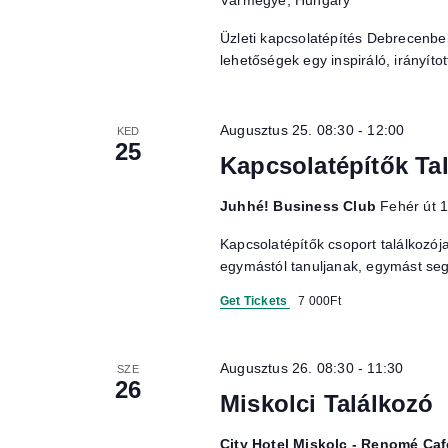
Üzleti kapcsolatépítés Debrecenben
lehetőségek egy inspiráló, irányítot
Augusztus 25. 08:30
-
12:00
KED
25
Kapcsolatépítők Ta
Juhhé! Business Club
Fehér út 
Kapcsolatépítők csoport találkozój
egymástól tanuljanak, egymást segí
Get Tickets
7 000Ft
Augusztus 26. 08:30
-
11:30
SZE
26
Miskolci Találkozó
City Hotel Miskolc - Renomé Caf