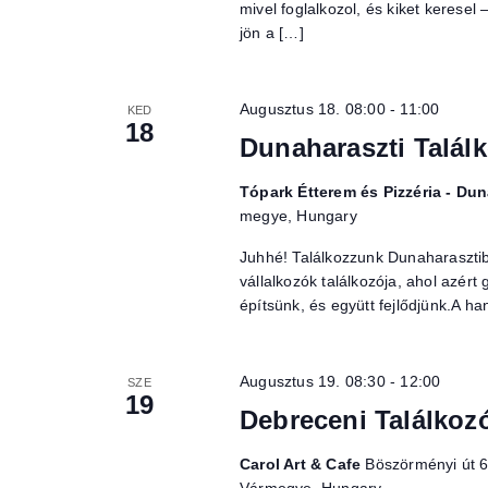
mivel foglalkozol, és kiket keresel 
jön a […]
Augusztus 18. 08:00
-
11:00
KED
18
Dunaharaszti Talál
Tópark Étterem és Pizzéria - Du
megye, Hungary
Juhhé! Találkozzunk Dunaharasztib
vállalkozók találkozója, ahol azért 
építsünk, és együtt fejlődjünk.A ha
Augusztus 19. 08:30
-
12:00
SZE
19
Debreceni Találkoz
Carol Art & Cafe
Böszörményi út 6
Vármegye, Hungary