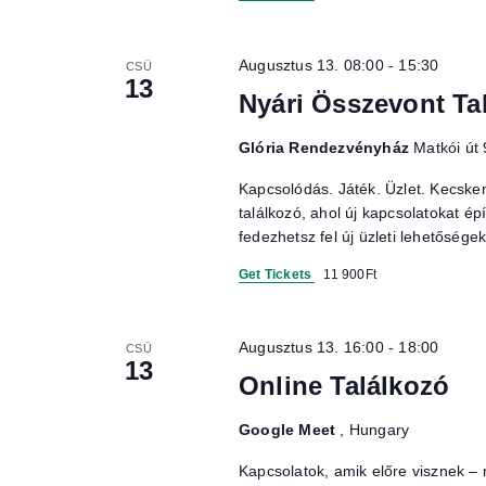
Augusztus 13. 08:00
-
15:30
CSÜ
13
Nyári Összevont Ta
Glória Rendezvényház
Matkói út
Kapcsolódás. Játék. Üzlet. Kecske
találkozó, ahol új kapcsolatokat é
fedezhetsz fel új üzleti lehetősége
Get Tickets
11 900Ft
Augusztus 13. 16:00
-
18:00
CSÜ
13
Online Találkozó
Google Meet
, Hungary
Kapcsolatok, amik előre visznek –