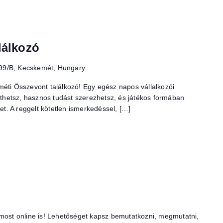
lálkozó
 99/B, Kecskemét, Hungary
méti Összevont találkozó! Egy egész napos vállalkozói
píthetsz, hasznos tudást szerezhetsz, és játékos formában
ket. A reggelt kötetlen ismerkedéssel, […]
 most online is! Lehetőséget kapsz bemutatkozni, megmutatni,