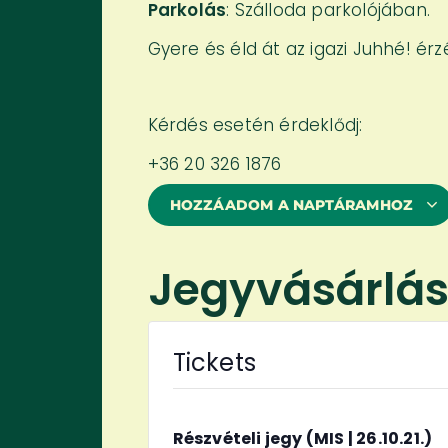
Parkolás
: Szálloda parkolójában.
Gyere és éld át az igazi Juhhé! érz
Kérdés esetén érdeklődj:
+36 20 326 1876
HOZZÁADOM A NAPTÁRAMHOZ
Jegyvásárlá
Tickets
Részvételi jegy (MIS | 26.10.21.)