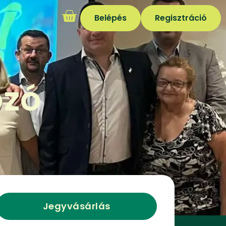
Belépés
Regisztráció
ozó
Jegyvásárlás