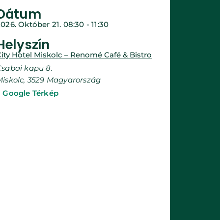
Dátum
026. Október 21.
08:30
-
11:30
Helyszín
ity Hotel Miskolc – Renomé Café & Bistro
Csabai kapu 8.
Miskolc
,
3529
Magyarország
+ Google Térkép