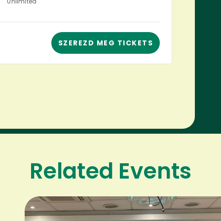
Quantity
Unlimited
SZEREZD MEG TICKETS
Related Events