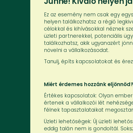
Juhhé! Kiváló helyen já
Ez az esemény nem csak egy egysze
helyen találkozhatsz a régió legkiv
célokkal és kihívásokkal néznek sz
üzleti partnerekkel, potenciális üg
találkozhatsz, akik ugyanazért jö
növelni a vállalkozásodat.
Tanulj, építs kapcsolatokat és ére
Miért érdemes hozzánk eljönnöd
Értékes kapcsolatok: Olyan embere
értenek a vállalkozói lét nehézs
félnek tapasztalataikat megoszta
Üzleti lehetőségek: Új üzleti lehe
eddig talán nem is gondoltál. Soks