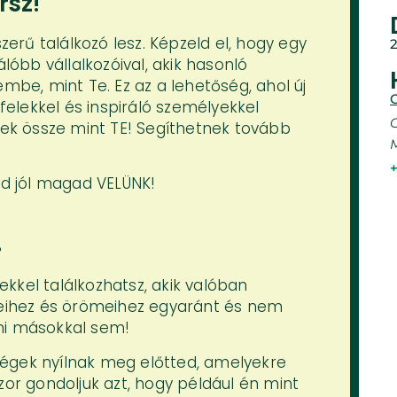
rsz!
rű találkozó lesz. Képzeld el, hogy egy
2
álóbb vállalkozóival, akik hasonló
embe, mint Te. Ez az a lehetőség, ahol új
C
yfelekkel és inspiráló személyekkel
nnek össze mint TE! Segíthetnek tovább
zd jól magad VELÜNK!
?
kkel találkozhatsz, akik valóban
égeihez és örömeihez egyaránt és nem
ni másokkal sem!
tőségek nyílnak meg előtted, amelyekre
zor gondoljuk azt, hogy például én mint