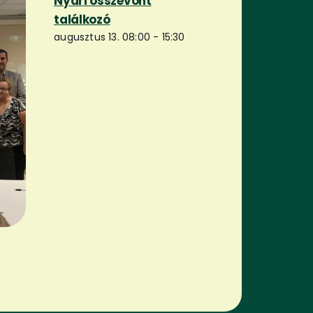
Nyári összevont
találkozó
augusztus 13. 08:00
-
15:30