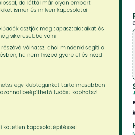
alossal, de láttál már olyan embert
kiket ismer és milyen kapcsolatai
 előadók osztják meg tapasztalataikat és
még sikeresebbé válni.
észévé válhatsz, ahol mindenki segíti a
ésben, ha nem hiszed gyere el és nézd
hetsz egy klubtagunkat tartalmasabban
 azonnal beépíthető tudást kaphatsz!
li kötetlen kapcsolatépítéssel
M