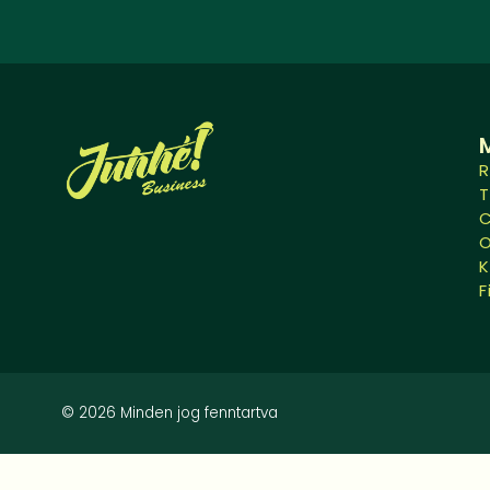
R
O
K
F
© 2026 Minden jog fenntartva