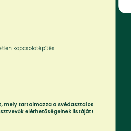
tetlen kapcsolatépítés
tt, mely tartalmazza a svédasztalos
résztvevők elérhetőségeinek listáját!