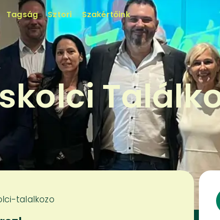
Tagság
Sztori
Szakértőink
skolci Találk