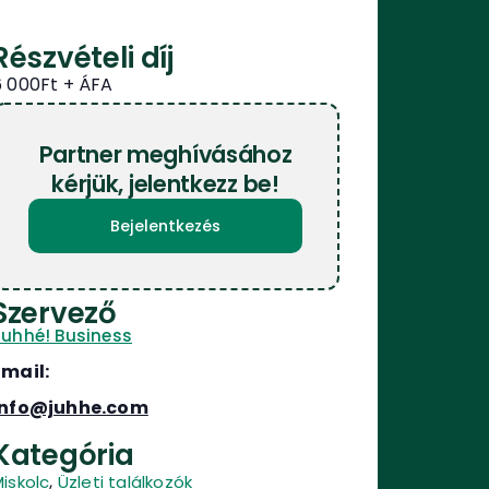
Részvételi díj
6 000Ft
Partner meghívásához
kérjük, jelentkezz be!
Bejelentkezés
Szervező
Juhhé! Business
Email:
info@juhhe.com
Kategória
,
iskolc
Üzleti találkozók