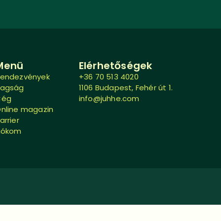
Menü
Elérhetőségek
endezvények
+36 70 513 4020
Tagság
1106 Budapest, Fehér út 1.
Cég
info@juhhe.com
nline magazin
arrier
iókom