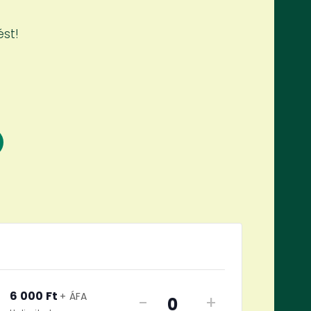
ést!
s
6 000
Ft
+ ÁFA
-
+