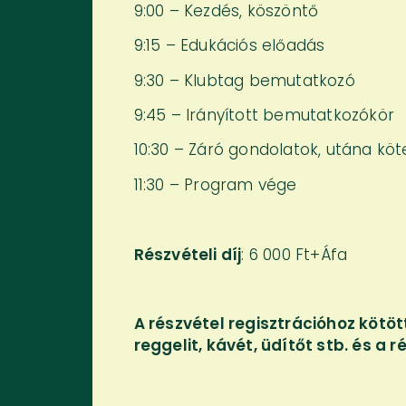
9:00 – Kezdés, köszöntő
9:15 – Edukációs előadás
9:30 – Klubtag bemutatkozó
9:45 – Irányított bemutatkozókör
10:30 – Záró gondolatok, utána kö
11:30 – Program vége
Részvételi díj
: 6 000 Ft+Áfa
A részvétel regisztrációhoz kötö
reggelit, kávét, üdítőt stb. és a 