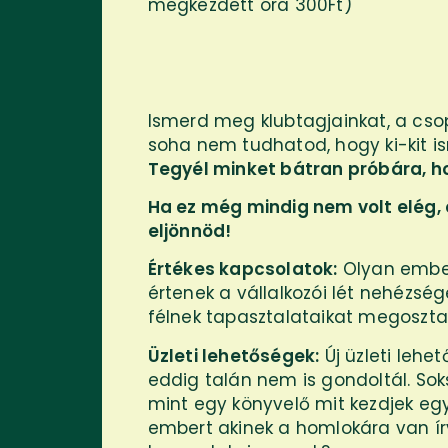
megkezdett óra 300Ft)
Ismerd meg klubtagjainkat, a cso
soha nem tudhatod, hogy ki-kit i
Tegyél minket bátran próbára, h
Ha ez még mindig nem volt elég,
eljönnöd!
Értékes kapcsolatok:
Olyan embere
értenek a vállalkozói lét nehézs
félnek tapasztalataikat megoszt
Üzleti lehetőségek:
Új üzleti lehe
eddig talán nem is gondoltál. Sok
mint egy könyvelő mit kezdjek egy
embert akinek a homlokára van írv