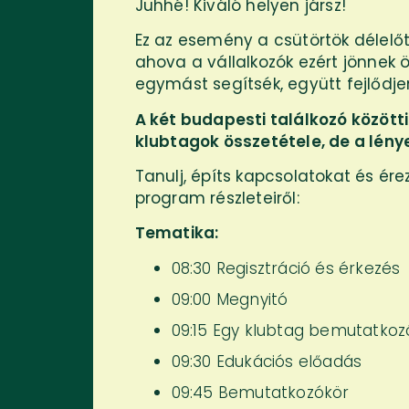
Juhhé! Kiváló helyen jársz!
Ez az esemény a csütörtök délelőtt
ahova a vállalkozók ezért jönnek 
egymást segítsék, együtt fejlődj
A két budapesti találkozó között
klubtagok összetétele, de a lén
Tanulj, építs kapcsolatokat és ér
program részleteiről:
Tematika:
08:30 Regisztráció és érkezés
09:00 Megnyitó
09:15 Egy klubtag bemutatko
09:30 Edukációs előadás
09:45 Bemutatkozókör