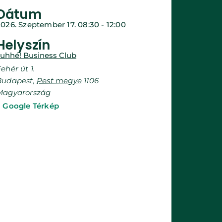
Dátum
2026. Szeptember 17.
08:30
-
12:00
Helyszín
Juhhé! Business Club
ehér út 1.
Budapest
,
Pest megye
1106
Magyarország
+ Google Térkép