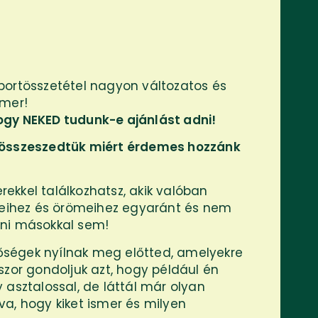
portösszetétel nagyon változatos és
smer!
ogy NEKED tudunk-e ajánlást adni!
 összeszedtük miért érdemes hozzánk
kkel találkozhatsz, akik valóban
égeihez és örömeihez egyaránt és nem
ani másokkal sem!
tőségek nyílnak meg előtted, amelyekre
szor gondoljuk azt, hogy például én
 asztalossal, de láttál már olyan
a, hogy kiket ismer és milyen