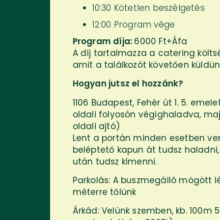
10:30 Kötetlen beszélgetés
12:00 Program vége
Program díja:
6000 Ft+Áfa
A díj tartalmazza a catering költ
amit a találkozót követően küldünk
Hogyan jutsz el hozzánk?
1106 Budapest, Fehér út 1. 5. emelet 
oldali folyosón végighaladva, maj
oldali ajtó)
Lent a portán minden esetben vend
beléptető kapun át tudsz haladni
után tudsz kimenni.
Parkolás: A buszmegálló mögött l
méterre tőlünk
Árkád: Velünk szemben, kb. 100m 