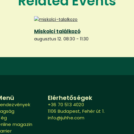
Related Events
Miskolci találkozó
augusztus 12. 08:30
-
11:30
Menü
Elérhetőségek
endezvények
+36 70 513 4020
Tagság
1106 Budapest, Fehér út 1.
Cég
info@juhhe.com
nline magazin
arrier