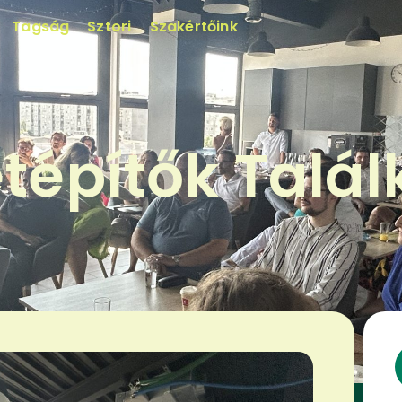
Tagság
Sztori
Szakértőink
etépítők Talál