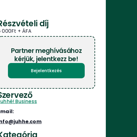
Részvételi díj
6 000Ft
Partner meghívásához
kérjük, jelentkezz be!
Bejelentkezés
Szervező
Juhhé! Business
Email:
info@juhhe.com
Kategória