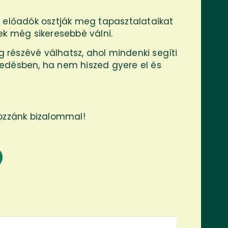
előadók osztják meg tapasztalataikat
ek még sikeresebbé válni.
részévé válhatsz, ahol mindenki segíti
edésben, ha nem hiszed gyere el és
hozzánk bizalommal!
s