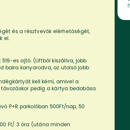
ségét és a résztvevők elérhetőségét,
 el.
519-es ajtó. (Liftből kiszállva, jobb
d balra kanyarodva, az utolsó jobb
égkártyát kell kérni, amivel a
, távozáskor pedig a kártya bedobása
évő P+R parkolóban 500Ft/nap, 50
500 Ft/ 3 óra (utána minden