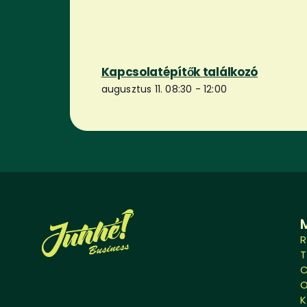
Kapcsolatépítők találkozó
augusztus 11. 08:30
-
12:00
R
O
K