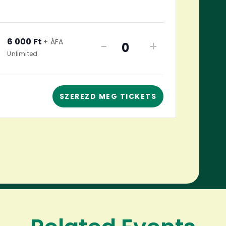
6 000
Ft
+ ÁFA
-
+
Quantity
Unlimited
SZEREZD MEG TICKETS