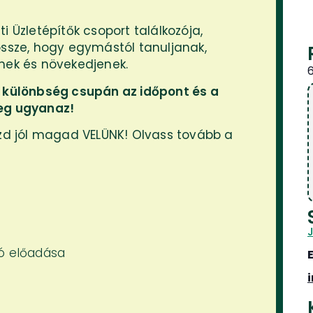
i Üzletépítők csoport találkozója,
össze, hogy egymástól tanuljanak,
enek és növekedjenek.
i különbség csupán az időpont és a
yeg ugyanaz!
ezd jól magad VELÜNK! Olvass tovább a
zó előadása