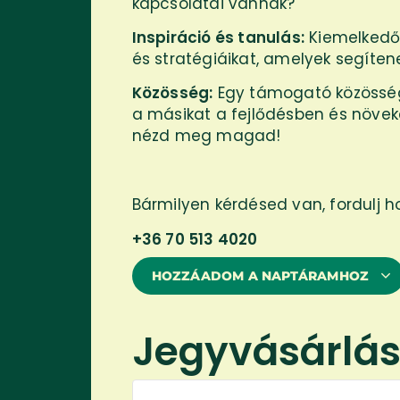
kapcsolatai vannak?
Inspiráció és tanulás:
Kiemelkedő 
és stratégiáikat, amelyek segíten
Közösség:
Egy támogató közösség 
a másikat a fejlődésben és növek
nézd meg magad!
Bármilyen kérdésed van, fordulj 
+36 70 513 4020
HOZZÁADOM A NAPTÁRAMHOZ
Jegyvásárlá