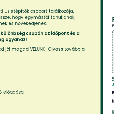
i Üzletépítők csoport találkozója,
össze, hogy egymástól tanuljanak,
enek és növekedjenek.
i különbség csupán az időpont és a
yeg ugyanaz!
ezd jól magad VELÜNK! Olvass tovább a
zó előadása