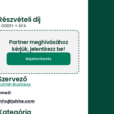
Részvételi díj
6 000Ft
Partner meghívásához
kérjük, jelentkezz be!
Bejelentkezés
Szervező
Juhhé! Business
Email:
info@juhhe.com
Kategória