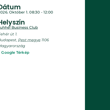
Dátum
026. Október 1.
08:30
-
12:00
Helyszín
Juhhé! Business Club
ehér út 1.
Budapest
,
Pest megye
1106
Magyarország
+ Google Térkép