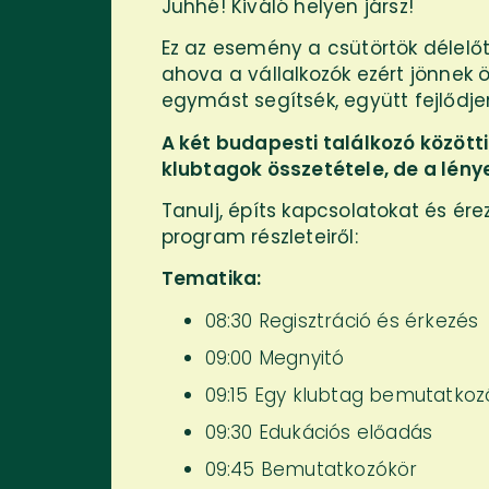
Juhhé! Kiváló helyen jársz!
Ez az esemény a csütörtök délelőtt
ahova a vállalkozók ezért jönnek 
egymást segítsék, együtt fejlődj
A két budapesti találkozó között
klubtagok összetétele, de a lén
Tanulj, építs kapcsolatokat és ér
program részleteiről:
Tematika:
08:30 Regisztráció és érkezés
09:00 Megnyitó
09:15 Egy klubtag bemutatko
09:30 Edukációs előadás
09:45 Bemutatkozókör