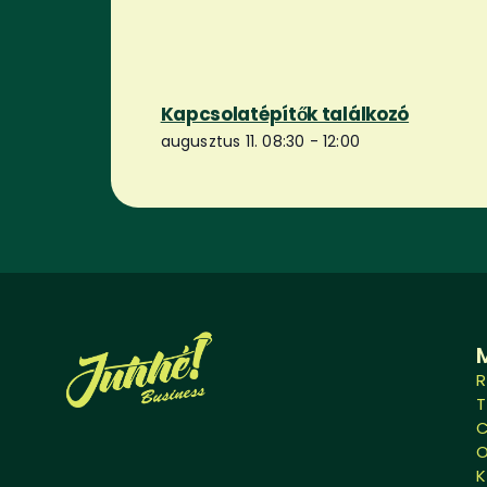
Kapcsolatépítők találkozó
augusztus 11. 08:30
-
12:00
R
O
K