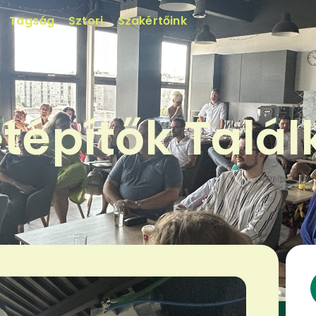
Tagság
Sztori
Szakértőink
etépítők Talál