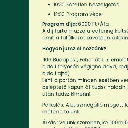
10:30 Kötetlen beszélgetés
12:00 Program vége
Program díja:
6000 Ft+Áfa
A díj tartalmazza a catering költ
amit a találkozót követően küldünk
Hogyan jutsz el hozzánk?
1106 Budapest, Fehér út 1. 5. emelet 
oldali folyosón végighaladva, maj
oldali ajtó)
Lent a portán minden esetben vend
beléptető kapun át tudsz haladni
után tudsz kimenni.
Parkolás: A buszmegálló mögött l
méterre tőlünk
Árkád: Velünk szemben, kb. 100m 