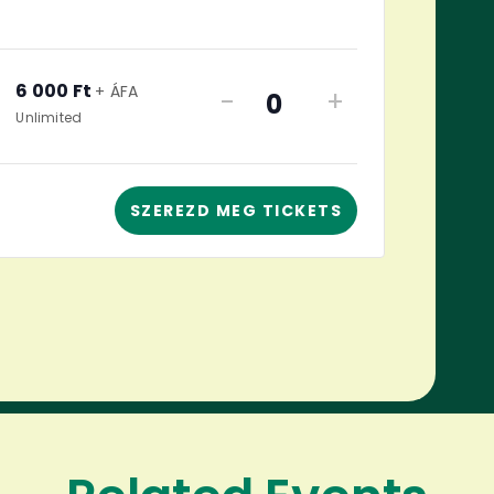
6 000
Ft
+ ÁFA
-
+
Quantity
Unlimited
SZEREZD MEG TICKETS