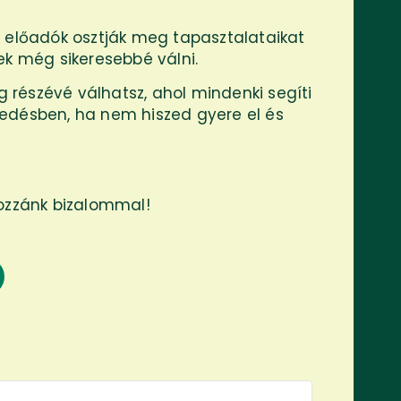
előadók osztják meg tapasztalataikat
ek még sikeresebbé válni.
részévé válhatsz, ahol mindenki segíti
edésben, ha nem hiszed gyere el és
hozzánk bizalommal!
s