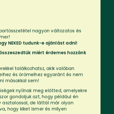
portösszetétel nagyon változatos és
smer!
ogy NEKED tudunk-e ajánlást adni!
 összeszedtük miért érdemes hozzánk
kkel találkozhatsz, akik valóban
égeihez és örömeihez egyaránt és nem
ani másokkal sem!
tőségek nyílnak meg előtted, amelyekre
szor gondoljuk azt, hogy például én
 asztalossal, de láttál már olyan
a, hogy kiket ismer és milyen