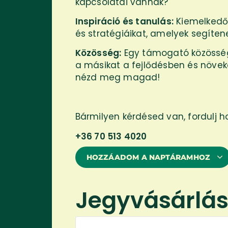
kapcsolatai vannak?
Inspiráció és tanulás:
Kiemelkedő 
és stratégiáikat, amelyek segíten
Közösség:
Egy támogató közösség 
a másikat a fejlődésben és növek
nézd meg magad!
Bármilyen kérdésed van, fordulj 
+36 70 513 4020
HOZZÁADOM A NAPTÁRAMHOZ
Jegyvásárlá