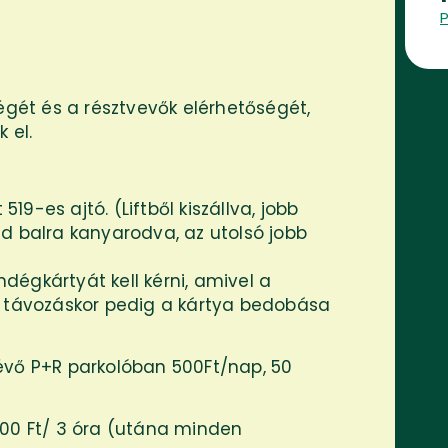
ségét és a résztvevők elérhetőségét,
 el.
519-es ajtó. (Liftből kiszállva, jobb
d balra kanyarodva, az utolsó jobb
égkártyát kell kérni, amivel a
, távozáskor pedig a kártya bedobása
évő P+R parkolóban 500Ft/nap, 50
500 Ft/ 3 óra (utána minden