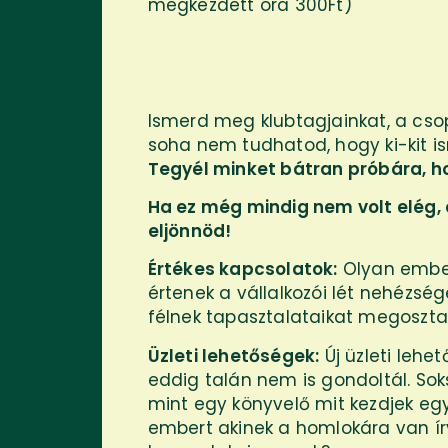
megkezdett óra 300Ft)
Ismerd meg klubtagjainkat, a cso
soha nem tudhatod, hogy ki-kit i
Tegyél minket bátran próbára, h
Ha ez még mindig nem volt elég,
eljönnöd!
Értékes kapcsolatok:
Olyan embere
értenek a vállalkozói lét nehézs
félnek tapasztalataikat megoszt
Üzleti lehetőségek:
Új üzleti lehe
eddig talán nem is gondoltál. Sok
mint egy könyvelő mit kezdjek egy
embert akinek a homlokára van írv