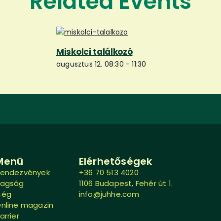
Related Events
Miskolci találkozó
augusztus 12. 08:30
-
11:30
Menü
Elérhetőségek
endezvények
+36 70 513 4020
Tagság
1106 Budapest, Fehér út 1.
Cég
info@juhhe.com
nline magazin
arrier