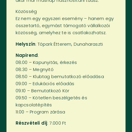
akár már másnap hasznosítani tudsz.
Közösség
Ez nem egy egyszeri esemény – hanem egy
összetartó, egymást támogató vállalkozói
közösség, amelyhez te is csatlakozhatsz.
Helyszín
: Tópark Étterem, Dunaharaszti
Napirend
:
08:00 – Kapunyitás, érkezés
08:30 – Megnyitó
08:50 – Klubtag bemutatkozó előadása
09:00 – Edukációs előadás
09:10 – Bemutatkozó Kör
09:50 – Kötetlen beszélgetés és
kapcsolatépítés
11:00 – Program zárása
Részvételi díj
: 7.000 Ft