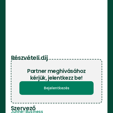
Részvételi díj
Partner meghívásához
kérjük, jelentkezz be!
Bejelentkezés
Szervező
Juhhé! Business