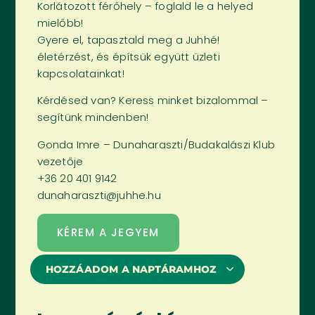
Korlátozott férőhely – foglald le a helyed
mielőbb!
Gyere el, tapasztald meg a Juhhé!
életérzést, és építsük együtt üzleti
kapcsolatainkat!
Kérdésed van? Keress minket bizalommal –
segítünk mindenben!
Gonda Imre – Dunaharaszti/Budakalászi Klub
vezetője
+36 20 401 9142
dunaharaszti@juhhe.hu
KÉREM A JEGYEM
HOZZÁADOM A NAPTÁRAMHOZ