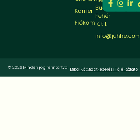
Budapest,
Karrier
Fehér
Fiókom
út 1.
info@juhhe.co
© 2026 Minden jog fenntartva
Etikai Kódex
Adatkezelési Tájékoztató
ÁSZF