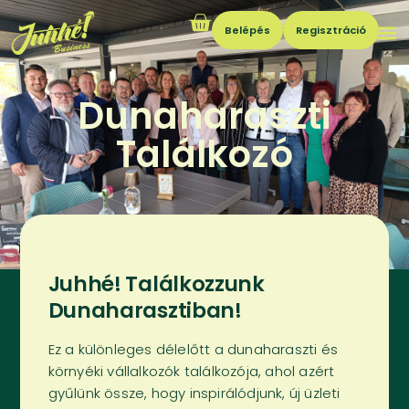
Belépés
Regisztráció
Dunaharaszti
Találkozó
Juhhé! Találkozzunk
Dunaharasztiban!
Ez a különleges délelőtt a dunaharaszti és
környéki vállalkozók találkozója, ahol azért
gyűlünk össze, hogy inspirálódjunk, új üzleti