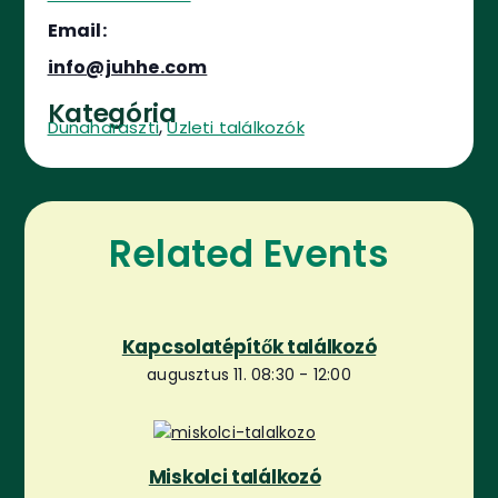
Email:
info@juhhe.com
Kategória
,
Dunaharaszti
Üzleti találkozók
Related Events
Kapcsolatépítők találkozó
augusztus 11. 08:30
-
12:00
Miskolci találkozó