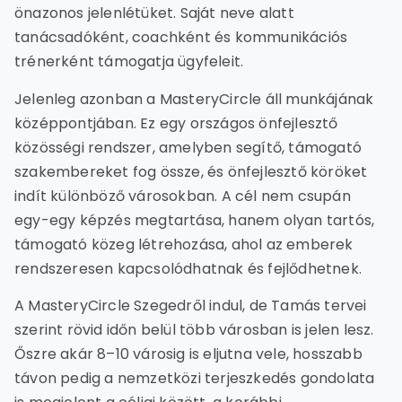
önazonos jelenlétüket. Saját neve alatt
tanácsadóként, coachként és kommunikációs
trénerként támogatja ügyfeleit.
Jelenleg azonban a MasteryCircle áll munkájának
középpontjában. Ez egy országos önfejlesztő
közösségi rendszer, amelyben segítő, támogató
szakembereket fog össze, és önfejlesztő köröket
indít különböző városokban. A cél nem csupán
egy-egy képzés megtartása, hanem olyan tartós,
támogató közeg létrehozása, ahol az emberek
rendszeresen kapcsolódhatnak és fejlődhetnek.
A MasteryCircle Szegedről indul, de Tamás tervei
szerint rövid időn belül több városban is jelen lesz.
Őszre akár 8–10 városig is eljutna vele, hosszabb
távon pedig a nemzetközi terjeszkedés gondolata