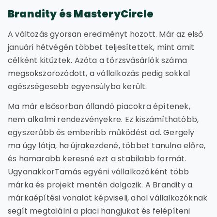
Brandity és MasteryCircle
A változás gyorsan eredményt hozott. Már az első
januári hétvégén többet teljesítettek, mint amit
célként kitűztek. Azóta a törzsvásárlók száma
megsokszorozódott, a vállalkozás pedig sokkal
egészségesebb egyensúlyba került.
Ma már elsősorban állandó piacokra építenek,
nem alkalmi rendezvényekre. Ez kiszámíthatóbb,
egyszerűbb és emberibb működést ad. Gergely
ma úgy látja, ha újrakezdené, többet tanulna előre,
és hamarabb keresné ezt a stabilabb formát.
UgyanakkorTamás egyéni vállalkozóként több
márka és projekt mentén dolgozik. A Brandity a
márkaépítési vonalat képviseli, ahol vállalkozóknak
segít megtalálni a piaci hangjukat és felépíteni