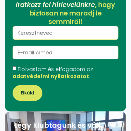
Iratkozz fel hírlevelünkre
, hogy
biztosan ne maradj le
semmiről!
Elolvastam és elfogadom az
adatvédelmi nyilatkozatot
.
Elküld
Légy klubtagunk és válj