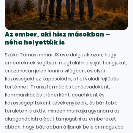
Az ember, aki hisz másokban –
néha helyettük is
Szőke Tamás immár 13 éve dolgozik azon, hogy
embereknek segítsen megtalálni a saját hangjukat,
önazonosan jelen lenni a világban, és olyan
közösségekhez kapcsolódni, ahol valódi fejlődés
történhet. Transzformációs tanácsadóként,
kommunikációs trénerként, coachként és
közösségépítőként tevékenykedik, és bár több
területen is aktív, minden munkája ugyanarra az
alapgondolatra épül: támogatni az embereket
abban, hogy bátrabban álljanak bele önmagukba