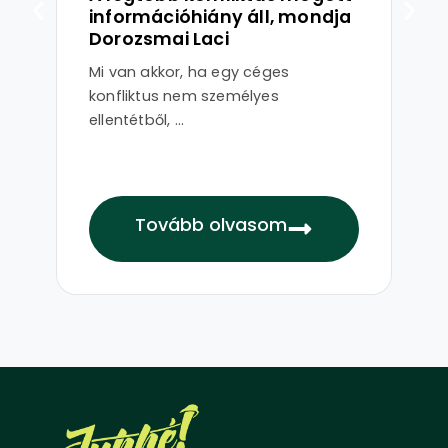
információhiány áll, mondja
ut
Dorozsmai Laci
pr
Mi van akkor, ha egy céges
Mi 
konfliktus nem személyes
gol
ellentétből, ...
Tovább olvasom