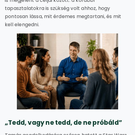
is megjelent a céljai között. a korábbi
tapasztalatokra is szükség volt ahhoz, hogy
pontosan lássa, mit érdemes megtartani, és mit
kell elengedni.
„Tedd, vagy ne tedd, de ne próbáld”