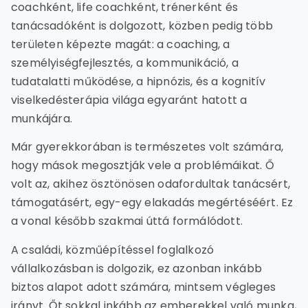
coachként, life coachként, trénerként és
tanácsadóként is dolgozott, közben pedig több
területen képezte magát: a coaching, a
személyiségfejlesztés, a kommunikáció, a
tudatalatti működése, a hipnózis, és a kognitív
viselkedésterápia világa egyaránt hatott a
munkájára.
Már gyerekkorában is természetes volt számára,
hogy mások megosztják vele a problémáikat. Ő
volt az, akihez ösztönösen odafordultak tanácsért,
támogatásért, egy-egy elakadás megértéséért. Ez
a vonal később szakmai úttá formálódott.
A családi, közműépítéssel foglalkozó
vállalkozásban is dolgozik, ez azonban inkább
biztos alapot adott számára, mintsem végleges
irányt. Őt sokkal inkább az emberekkel való munka,