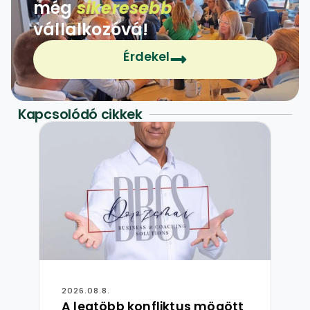
még
sikeresebb
vállalkozóvá!
Érdekel
Kapcsolódó cikkek
2026.08.8.
202
A legtöbb konfliktus mögött
Vi