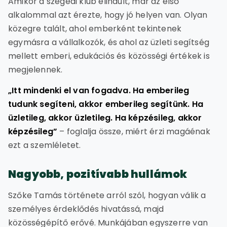
Amikor a szegedi klub elindult, már az első
alkalommal azt érezte, hogy jó helyen van. Olyan
közegre talált, ahol emberként tekintenek
egymásra a vállalkozók, és ahol az üzleti segítség
mellett emberi, edukációs és közösségi értékek is
megjelennek.
„Itt mindenki el van fogadva. Ha emberileg
tudunk segíteni, akkor emberileg segítünk. Ha
üzletileg, akkor üzletileg. Ha képzésileg, akkor
képzésileg”
– foglalja össze, miért érzi magáénak
ezt a szemléletet.
Nagyobb, pozitívabb hullámok
Szőke Tamás története arról szól, hogyan válik a
személyes érdeklődés hivatássá, majd
közösségépítő erővé. Munkájában egyszerre van