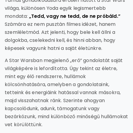
Tamás gondolkodására erősen hatott a Star Wars
világa, különösen Yoda egyik legismertebb
mondata:
„Tedd, vagy ne tedd, de ne próbáld.”
Számára ez nem pusztán filmes idézet, hanem
szemléletmód. Azt jelenti, hogy bele kell állni a
dolgokba, cselekedni kell, és hinni abban, hogy
képesek vagyunk hatni a saját életünkre.
A Star Warsban megjelenő „erő” gondolatát saját
világképére is lefordította. Úgy tekint az életre,
mint egy élő rendszerre, hullámok
kölcsönhatására, amelyben a gondolataink,
tetteink és energiáink hatással vannak másokra,
majd visszahatnak ránk. Szerinte ahogyan
kapcsolódunk, adunk, támogatunk vagy
bezárkózunk, mind különböző minőségű hullámokat
vet körülöttünk.