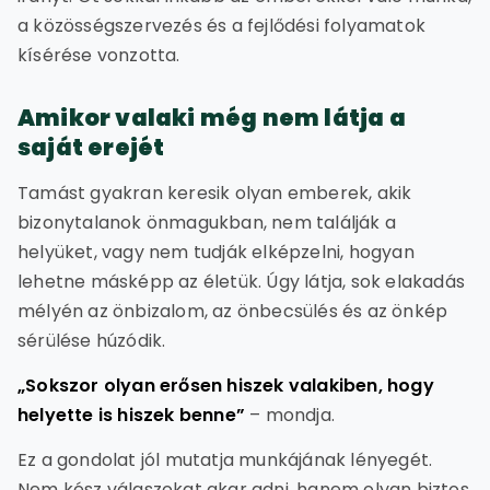
a közösségszervezés és a fejlődési folyamatok
kísérése vonzotta.
Amikor valaki még nem látja a
saját erejét
Tamást gyakran keresik olyan emberek, akik
bizonytalanok önmagukban, nem találják a
helyüket, vagy nem tudják elképzelni, hogyan
lehetne másképp az életük. Úgy látja, sok elakadás
mélyén az önbizalom, az önbecsülés és az önkép
sérülése húzódik.
„Sokszor olyan erősen hiszek valakiben, hogy
helyette is hiszek benne”
– mondja.
Ez a gondolat jól mutatja munkájának lényegét.
Nem kész válaszokat akar adni, hanem olyan biztos