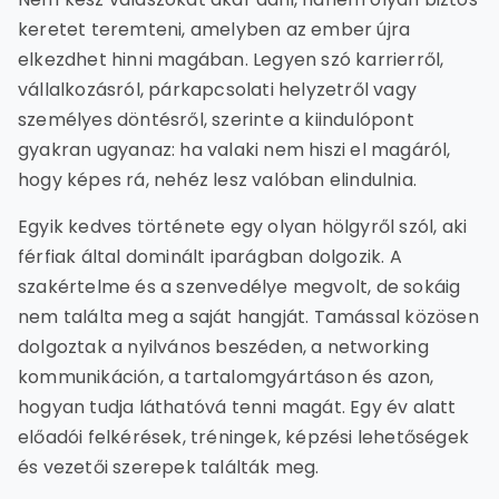
keretet teremteni, amelyben az ember újra
elkezdhet hinni magában. Legyen szó karrierről,
vállalkozásról, párkapcsolati helyzetről vagy
személyes döntésről, szerinte a kiindulópont
gyakran ugyanaz: ha valaki nem hiszi el magáról,
hogy képes rá, nehéz lesz valóban elindulnia.
Egyik kedves története egy olyan hölgyről szól, aki
férfiak által dominált iparágban dolgozik. A
szakértelme és a szenvedélye megvolt, de sokáig
nem találta meg a saját hangját. Tamással közösen
dolgoztak a nyilvános beszéden, a networking
kommunikáción, a tartalomgyártáson és azon,
hogyan tudja láthatóvá tenni magát. Egy év alatt
előadói felkérések, tréningek, képzési lehetőségek
és vezetői szerepek találták meg.