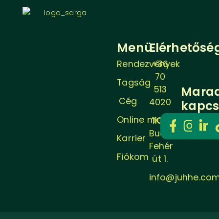
Menü
Elérhetősé
Rendezvények
+36
70
Tagság
513
Mara
Cég
4020
kapcs
Online magazin
1106
Budapest,
Karrier
Fehér
Fiókom
út 1.
info@juhhe.co