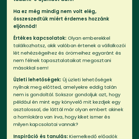
Ha ez még mindig nem volt elég,
összeszedtük miért érdemes hozzánk
eljönnöd!
Értékes kapcsolatok:
Olyan emberekkel
találkozhatsz, akik valóban értenek a vállalkozói
lét nehézségeihez és örömeihez egyaránt és
nem félnek tapasztalataikat megosztani
másokkal sem!
Üzleti lehetőségek:
Új üzleti lehetőségek
nyílnak meg előtted, amelyekre eddig talán
nem is gondoltál. Sokszor gondoljuk azt, hogy
például én mint egy könyvelő mit kezdjek egy
asztalossal, de láttál már olyan embert akinek
a homlokára van írva, hogy kiket ismer és
milyen kapcsolatai vannak?
Inspiráció és tanulás:
Kiemelkedő előadók