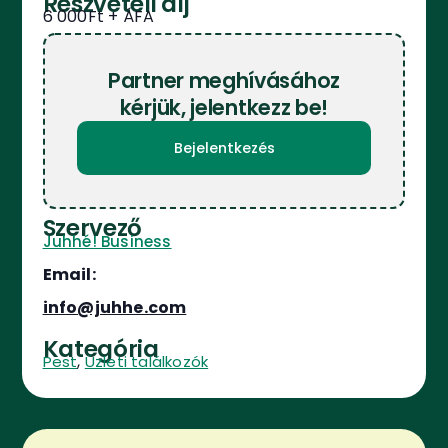
Részvételi díj
6 000Ft
Partner meghívásához
kérjük, jelentkezz be!
Bejelentkezés
Szervező
Juhhé! Business
Email:
info@juhhe.com
Kategória
,
Pest
Üzleti találkozók