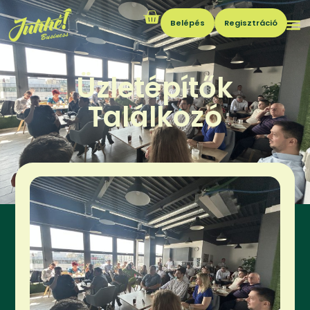
Belépés
Regisztráció
Üzletépítők
Találkozó