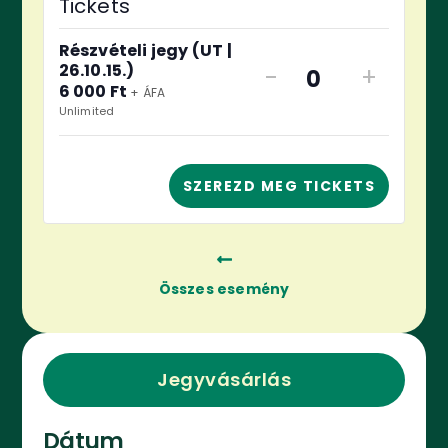
Tickets
Részvételi jegy (UT |
26.10.15.)
-
+
Quantity
6 000
Ft
+ ÁFA
Unlimited
SZEREZD MEG TICKETS
Összes esemény
Jegyvásárlás
Dátum