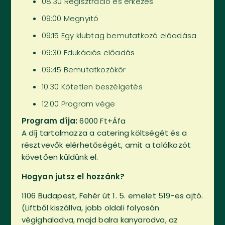
08:30 Regisztráció és érkezés
09:00 Megnyitó
09:15 Egy klubtag bemutatkozó előadása
09:30 Edukációs előadás
09:45 Bemutatkozókör
10:30 Kötetlen beszélgetés
12:00 Program vége
Program díja:
6000 Ft+Áfa
A díj tartalmazza a catering költségét és a
résztvevők elérhetőségét, amit a találkozót
követően küldünk el.
Hogyan jutsz el hozzánk?
1106 Budapest, Fehér út 1. 5. emelet 519-es ajtó.
(Liftből kiszállva, jobb oldali folyosón
végighaladva, majd balra kanyarodva, az