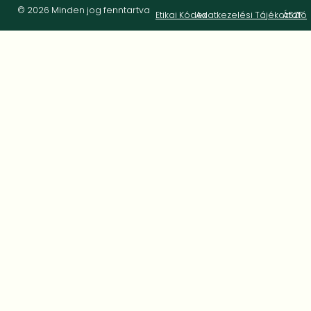
© 2026 Minden jog fenntartva
Etikai Kódex
Adatkezelési Tájékoztató
ÁSZF