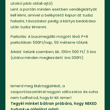
utolsó jobb oldali ajtó)
Lent a portán minden esetben vendégkártyát
kell kérni, amivel a beléptető kapun át tudsz
haladni, távozáskor pedig a kártya bedobása
után tudsz kimenni.
Parkolás: A buszmegálló mögött lévő P+R
parkolóban 500Ft/nap, 50 méterre tőlünk
Árkád: Velünk szemben, kb. 100m 500 Ft/ 3 óra
(utána minden megkezdett óra 300Ft)
Ismerd meg klubtagjainkat, a
csoportösszetétel nagyon változatos és soha
nem tudhatod, hogy ki-kit ismer!
Tegyél minket bátran próbára, hogy NEKED
tudunk-e ajánlást adni!